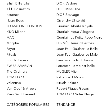
eilish Billie Eilish
DIOR J’adore
e.l.f. Cosmetics
DIOR Miss Dior
essence
DIOR Sauvage
Hugo Boss
Givenchy L’Interdit
JO MALONE LONDON
Guerlain Abeille Royale
KIKO Milano
Guerlain Aqua Allegoria
MAC
Guerlain La Petite Robe Noire
Morphe
HERMÈS Terre d’Hermès
Payot
Jean Paul Gaultier La Belle
Rituals
Jean Paul Gaultier Le Male
Sol de Janeiro
Lancôme La Nuit Trésor
SWISS ARABIAN
Lancôme La vie est belle
The Ordinary
MUGLER Alien
TOM FORD
Rabanne 1 Million
Valentino
Rituals Sakura
Van Cleef & Arpels
Robert Piguet Fracas
Yves Saint Laurent
TOM FORD Soleil Neige
CATÉGORIES POPULAIRES
TENDANCE