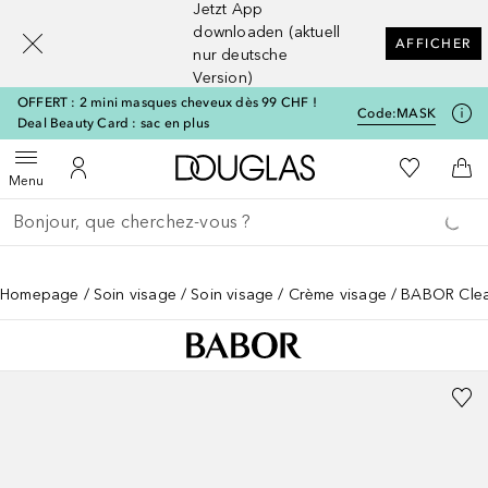
Jetzt App
[navigation.slideout.screenreader]
downloaden (aktuell
AFFICHER
nur deutsche
Version)
OFFERT : 2 mini masques cheveux dès 99 CHF !
Code:
MASK
Deal Beauty Card : sac en plus
Vers l'accueil Douglas
Vers Ma Li
Ouvrir le menu
Vers Mon Compte
Vers
Menu
Retourner
Exécuter la recherche
Homepage
Soin visage
Soin visage
Crème visage
BABOR Clea