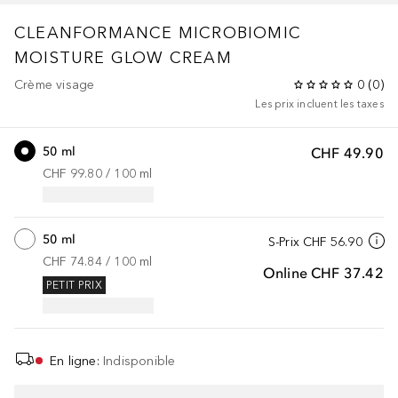
CLEANFORMANCE
MICROBIOMIC
MOISTURE GLOW CREAM
Crème visage
0
(
0
)
Les prix incluent les taxes
50 ml
CHF 49.90
CHF 99.80
 / 
100
ml
50 ml
S-Prix
CHF 56.90
CHF 74.84
 / 
100
ml
Online
CHF 37.42
PETIT PRIX
En ligne
:
Indisponible