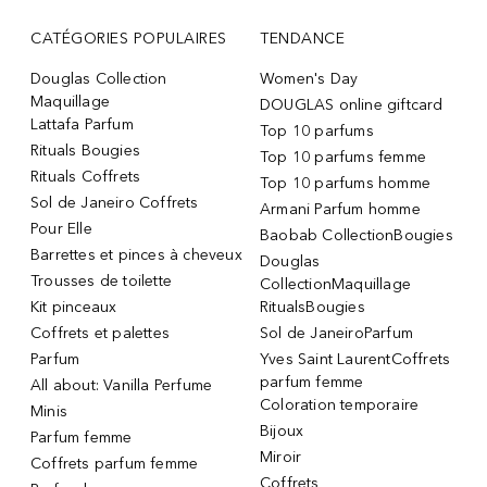
CATÉGORIES POPULAIRES
TENDANCE
Douglas Collection
Women's Day
Maquillage
DOUGLAS online giftcard
Lattafa Parfum
Top 10 parfums
Rituals Bougies
Top 10 parfums femme
Rituals Coffrets
Top 10 parfums homme
Sol de Janeiro Coffrets
Armani Parfum homme
Pour Elle
Baobab CollectionBougies
Barrettes et pinces à cheveux
Douglas
Trousses de toilette
CollectionMaquillage
Kit pinceaux
RitualsBougies
Coffrets et palettes
Sol de JaneiroParfum
Parfum
Yves Saint LaurentCoffrets
parfum femme
All about: Vanilla Perfume
Coloration temporaire
Minis
Bijoux
Parfum femme
Miroir
Coffrets parfum femme
Coffrets