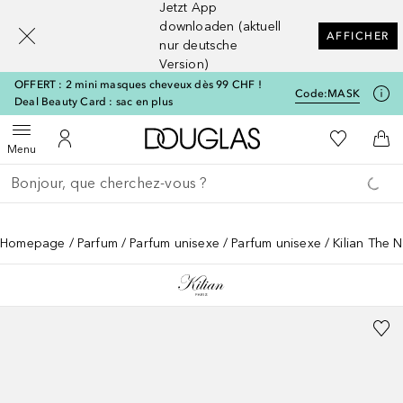
Jetzt App
[navigation.slideout.screenreader]
downloaden (aktuell
AFFICHER
nur deutsche
Version)
OFFERT : 2 mini masques cheveux dès 99 CHF !
Code:
MASK
Deal Beauty Card : sac en plus
Vers l'accueil Douglas
Vers Ma Li
Ouvrir le menu
Vers Mon Compte
Vers
Menu
Retourner
Exécuter la recherche
Homepage
Parfum
Parfum unisexe
Parfum unisexe
Kilian The 