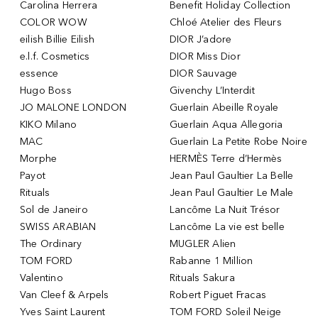
Carolina Herrera
Benefit Holiday Collection
COLOR WOW
Chloé Atelier des Fleurs
eilish Billie Eilish
DIOR J’adore
e.l.f. Cosmetics
DIOR Miss Dior
essence
DIOR Sauvage
Hugo Boss
Givenchy L’Interdit
JO MALONE LONDON
Guerlain Abeille Royale
KIKO Milano
Guerlain Aqua Allegoria
MAC
Guerlain La Petite Robe Noire
Morphe
HERMÈS Terre d’Hermès
Payot
Jean Paul Gaultier La Belle
Rituals
Jean Paul Gaultier Le Male
Sol de Janeiro
Lancôme La Nuit Trésor
SWISS ARABIAN
Lancôme La vie est belle
The Ordinary
MUGLER Alien
TOM FORD
Rabanne 1 Million
Valentino
Rituals Sakura
Van Cleef & Arpels
Robert Piguet Fracas
Yves Saint Laurent
TOM FORD Soleil Neige