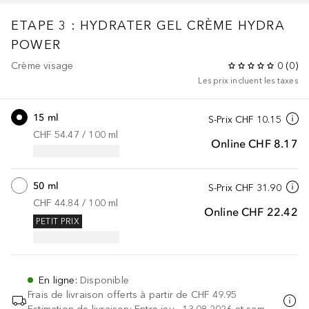
ETAPE 3 : HYDRATER
GEL CRÈME HYDRA
POWER
Crème visage
0
(
0
)
Les prix incluent les taxes
15 ml
S-Prix
CHF 10.15
CHF 54.47
 / 
100
ml
Online
CHF 8.17
50 ml
S-Prix
CHF 31.90
CHF 44.84
 / 
100
ml
Online
CHF 22.42
PETIT PRIX
En ligne
:
Disponible
Frais de livraison offerts à partir de
CHF 49.95