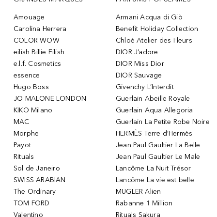
Amouage
Armani Acqua di Giò
Carolina Herrera
Benefit Holiday Collection
COLOR WOW
Chloé Atelier des Fleurs
eilish Billie Eilish
DIOR J’adore
e.l.f. Cosmetics
DIOR Miss Dior
essence
DIOR Sauvage
Hugo Boss
Givenchy L’Interdit
JO MALONE LONDON
Guerlain Abeille Royale
KIKO Milano
Guerlain Aqua Allegoria
MAC
Guerlain La Petite Robe Noire
Morphe
HERMÈS Terre d’Hermès
Payot
Jean Paul Gaultier La Belle
Rituals
Jean Paul Gaultier Le Male
Sol de Janeiro
Lancôme La Nuit Trésor
SWISS ARABIAN
Lancôme La vie est belle
The Ordinary
MUGLER Alien
TOM FORD
Rabanne 1 Million
Valentino
Rituals Sakura