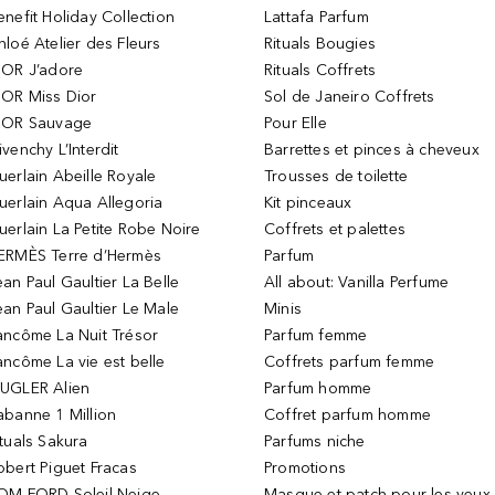
enefit Holiday Collection
Lattafa Parfum
hloé Atelier des Fleurs
Rituals Bougies
IOR J’adore
Rituals Coffrets
IOR Miss Dior
Sol de Janeiro Coffrets
IOR Sauvage
Pour Elle
ivenchy L’Interdit
Barrettes et pinces à cheveux
uerlain Abeille Royale
Trousses de toilette
uerlain Aqua Allegoria
Kit pinceaux
uerlain La Petite Robe Noire
Coffrets et palettes
ERMÈS Terre d’Hermès
Parfum
ean Paul Gaultier La Belle
All about: Vanilla Perfume
ean Paul Gaultier Le Male
Minis
ancôme La Nuit Trésor
Parfum femme
ancôme La vie est belle
Coffrets parfum femme
UGLER Alien
Parfum homme
abanne 1 Million
Coffret parfum homme
ituals Sakura
Parfums niche
obert Piguet Fracas
Promotions
OM FORD Soleil Neige
Masque et patch pour les yeux