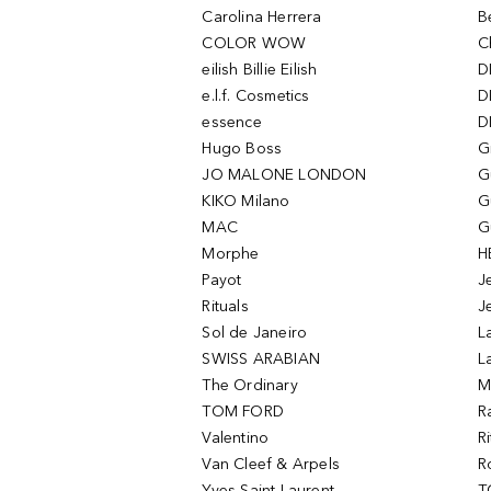
Carolina Herrera
B
COLOR WOW
C
eilish Billie Eilish
D
e.l.f. Cosmetics
D
essence
D
Hugo Boss
G
JO MALONE LONDON
G
KIKO Milano
G
MAC
G
Morphe
H
Payot
J
Rituals
J
Sol de Janeiro
L
SWISS ARABIAN
L
The Ordinary
M
TOM FORD
R
Valentino
R
Van Cleef & Arpels
R
Yves Saint Laurent
T