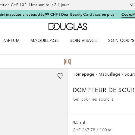
artir de CHF 10 ¹ Livraison sous 2-4 jours
SE
ini masques cheveux dès 99 CHF ! Deal Beauty Card : sac en plus
Code:
Vers l'accueil Douglas
PARFUM
MAQUILLAGE
SOIN VISAGE
SOIN CORPS
ES le menu
Ouvrir Parfum le menu
Ouvrir Maquillage le menu
Ouvrir Soin visage le menu
Ouvrir Soin c
Homepage
Maquillage
Sourc
DOMPTEUR DE SOUR
Gel pour les sourcils
4.5 ml
CHF 267.78
 / 
100
ml