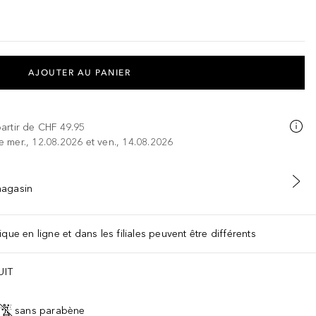
AJOUTER AU PANIER
partir de
CHF 49.95
re mer., 12.08.2026 et ven., 14.08.2026
 magasin
que en ligne et dans les filiales peuvent être différents
UIT
sans parabène