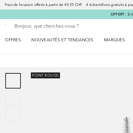
Frais de livraison offerts à partir de 49,95 CHF 4 échantillons gratuits à p
OFFERT : 2 m
Retourner
Exécuter la recherche
OFFRES
NOUVEAUTÉS ET TENDANCES
MARQUES
Ouvrir OFFRES le menu
Ouvrir NOUVEAUTÉS ET TENDANCES le menu
Ouvrir MARQU
POINT ROUGE