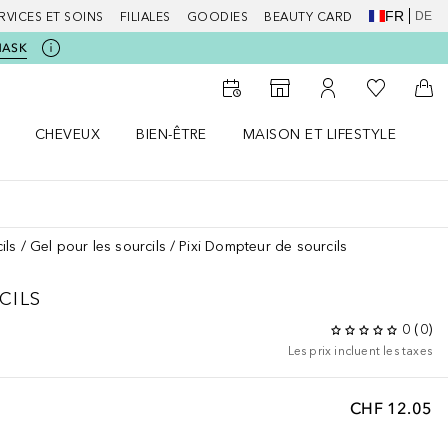
FR
DE
RVICES ET SOINS
FILIALES
GOODIES
BEAUTY CARD
MASK
Vers Ma Li
Vers le Storefinder
Vers Mon Compte
Vers
CHEVEUX
BIEN-ÊTRE
MAISON ET LIFESTYLE
D
orps le menu
Ouvrir Cheveux le menu
Ouvrir Bien-être le menu
Ouvrir Maison et Lifestyle le m
Ou
ils
Gel pour les sourcils
Pixi Dompteur de sourcils
CILS
0
(
0
)
Les prix incluent les taxes
CHF 12.05