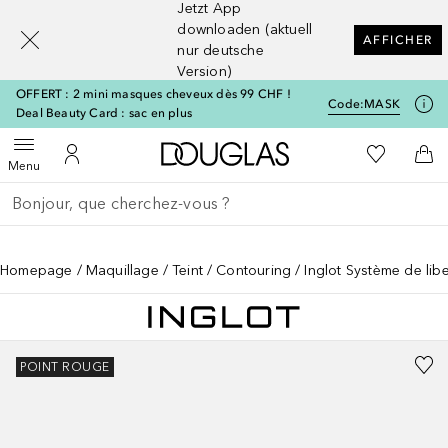
Jetzt App
[navigation.slideout.screenreader]
downloaden (aktuell
AFFICHER
nur deutsche
Version)
OFFERT : 2 mini masques cheveux dès 99 CHF !
Code:
MASK
Deal Beauty Card : sac en plus
Vers l'accueil Douglas
Vers Ma Li
Ouvrir le menu
Vers Mon Compte
Vers
Menu
Retourner
Exécuter la recherche
Homepage
Maquillage
Teint
Contouring
Inglot Système de lib
POINT ROUGE