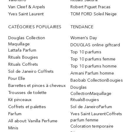
Van Cleef & Arpels
Robert Piguet Fracas
Yves Saint Laurent
TOM FORD Soleil Neige
CATÉGORIES POPULAIRES
TENDANCE
Douglas Collection
Women's Day
Maquillage
DOUGLAS online giftcard
Lattafa Parfum
Top 10 parfums
Rituals Bougies
Top 10 parfums femme
Rituals Coffrets
Top 10 parfums homme
Sol de Janeiro Coffrets
Armani Parfum homme
Pour Elle
Baobab CollectionBougies
Barrettes et pinces à cheveux
Douglas
Trousses de toilette
CollectionMaquillage
Kit pinceaux
RitualsBougies
Coffrets et palettes
Sol de JaneiroParfum
Parfum
Yves Saint LaurentCoffrets
parfum femme
All about: Vanilla Perfume
Coloration temporaire
Minis