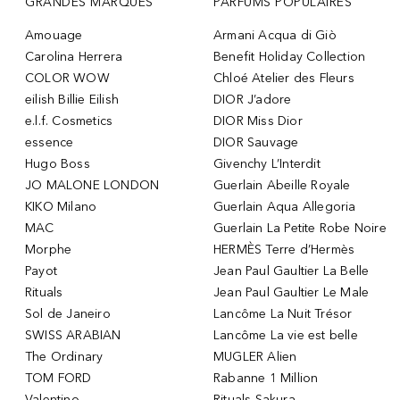
GRANDES MARQUES
PARFUMS POPULAIRES
Amouage
Armani Acqua di Giò
Carolina Herrera
Benefit Holiday Collection
COLOR WOW
Chloé Atelier des Fleurs
eilish Billie Eilish
DIOR J’adore
e.l.f. Cosmetics
DIOR Miss Dior
essence
DIOR Sauvage
Hugo Boss
Givenchy L’Interdit
JO MALONE LONDON
Guerlain Abeille Royale
KIKO Milano
Guerlain Aqua Allegoria
MAC
Guerlain La Petite Robe Noire
Morphe
HERMÈS Terre d’Hermès
Payot
Jean Paul Gaultier La Belle
Rituals
Jean Paul Gaultier Le Male
Sol de Janeiro
Lancôme La Nuit Trésor
SWISS ARABIAN
Lancôme La vie est belle
The Ordinary
MUGLER Alien
TOM FORD
Rabanne 1 Million
Valentino
Rituals Sakura