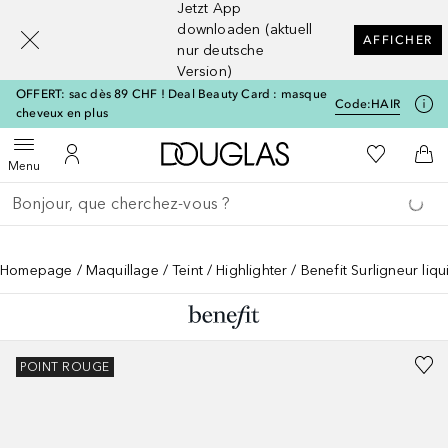
Jetzt App
[navigation.slideout.screenreader]
downloaden (aktuell
AFFICHER
nur deutsche
Version)
OFFERT: sac dès 89 CHF ! Deal Beauty Card : masque
Code:
HAIR
cheveux en plus
Vers l'accueil Douglas
Vers Ma Li
Ouvrir le menu
Vers Mon Compte
Vers
Menu
Retourner
Exécuter la recherche
Homepage
Maquillage
Teint
Highlighter
Benefit Surligneur li
POINT ROUGE