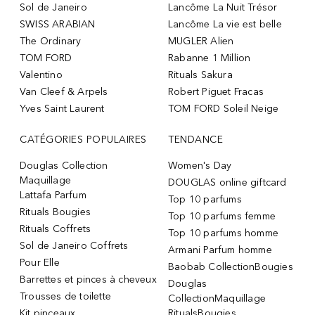
Sol de Janeiro
Lancôme La Nuit Trésor
SWISS ARABIAN
Lancôme La vie est belle
The Ordinary
MUGLER Alien
TOM FORD
Rabanne 1 Million
Valentino
Rituals Sakura
Van Cleef & Arpels
Robert Piguet Fracas
Yves Saint Laurent
TOM FORD Soleil Neige
CATÉGORIES POPULAIRES
TENDANCE
Douglas Collection
Women's Day
Maquillage
DOUGLAS online giftcard
Lattafa Parfum
Top 10 parfums
Rituals Bougies
Top 10 parfums femme
Rituals Coffrets
Top 10 parfums homme
Sol de Janeiro Coffrets
Armani Parfum homme
Pour Elle
Baobab CollectionBougies
Barrettes et pinces à cheveux
Douglas
Trousses de toilette
CollectionMaquillage
Kit pinceaux
RitualsBougies