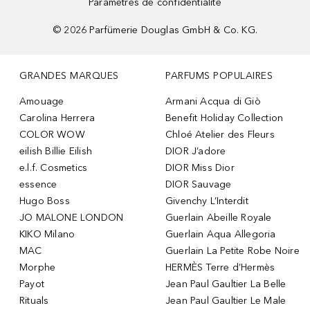
Paramètres de confidentialité
©
2026
Parfümerie Douglas GmbH & Co. KG.
GRANDES MARQUES
PARFUMS POPULAIRES
Amouage
Armani Acqua di Giò
Carolina Herrera
Benefit Holiday Collection
COLOR WOW
Chloé Atelier des Fleurs
eilish Billie Eilish
DIOR J’adore
e.l.f. Cosmetics
DIOR Miss Dior
essence
DIOR Sauvage
Hugo Boss
Givenchy L’Interdit
JO MALONE LONDON
Guerlain Abeille Royale
KIKO Milano
Guerlain Aqua Allegoria
MAC
Guerlain La Petite Robe Noire
Morphe
HERMÈS Terre d’Hermès
Payot
Jean Paul Gaultier La Belle
Rituals
Jean Paul Gaultier Le Male