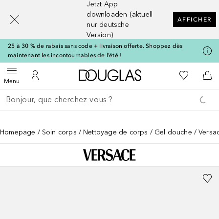
Jetzt App
[navigation.slideout.screenreader]
downloaden (aktuell
AFFICHER
nur deutsche
Version)
25 à 30 % de rabais sans code + livraison offerte. Shoppez dès
maintenant les incontournables de l’été !
Vers l'accueil Douglas
Vers Ma Li
Ouvrir le menu
Vers Mon Compte
Vers
Menu
Retourner
Exécuter la recherche
Homepage
Soin corps
Nettoyage de corps
Gel douche
Versa