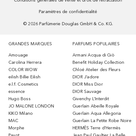
Conditions générales de vente et droit de rétractation
Paramètres de confidentialité
©
2026
Parfümerie Douglas GmbH & Co. KG.
GRANDES MARQUES
PARFUMS POPULAIRES
Amouage
Armani Acqua di Giò
Carolina Herrera
Benefit Holiday Collection
COLOR WOW
Chloé Atelier des Fleurs
eilish Billie Eilish
DIOR J’adore
e.l.f. Cosmetics
DIOR Miss Dior
essence
DIOR Sauvage
Hugo Boss
Givenchy L’Interdit
JO MALONE LONDON
Guerlain Abeille Royale
KIKO Milano
Guerlain Aqua Allegoria
MAC
Guerlain La Petite Robe Noire
Morphe
HERMÈS Terre d’Hermès
Payot
Jean Paul Gaultier La Belle