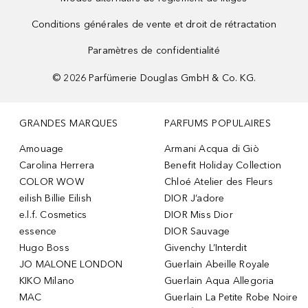
Conditions générales de vente et droit de rétractation
Paramètres de confidentialité
©
2026
Parfümerie Douglas GmbH & Co. KG.
GRANDES MARQUES
PARFUMS POPULAIRES
Amouage
Armani Acqua di Giò
Carolina Herrera
Benefit Holiday Collection
COLOR WOW
Chloé Atelier des Fleurs
eilish Billie Eilish
DIOR J’adore
e.l.f. Cosmetics
DIOR Miss Dior
essence
DIOR Sauvage
Hugo Boss
Givenchy L’Interdit
JO MALONE LONDON
Guerlain Abeille Royale
KIKO Milano
Guerlain Aqua Allegoria
MAC
Guerlain La Petite Robe Noire