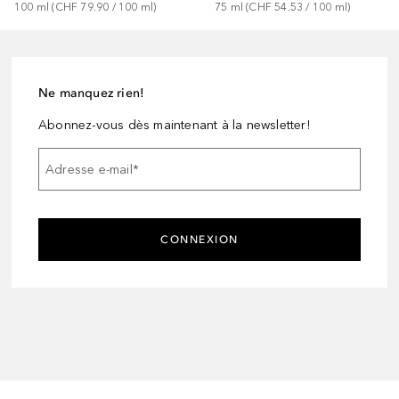
100
ml
 (
CHF 79.90
 / 
100
ml
)
75
ml
 (
CHF 54.53
 / 
100
ml
)
Ne manquez rien!
Abonnez-vous dès maintenant à la newsletter!
Adresse e-mail
*
CONNEXION