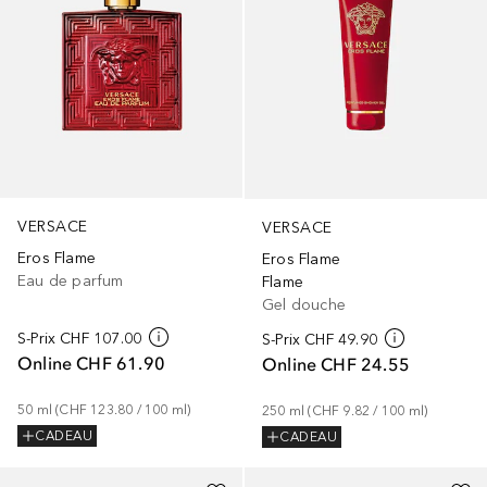
VERSACE
VERSACE
Eros Flame
Eros Flame
Eau de parfum
Flame
Gel douche
S-Prix
CHF 107.00
S-Prix
CHF 49.90
Online
CHF 61.90
Online
CHF 24.55
50
ml
 (
CHF 123.80
 / 
100
ml
)
250
ml
 (
CHF 9.82
 / 
100
ml
)
CADEAU
CADEAU