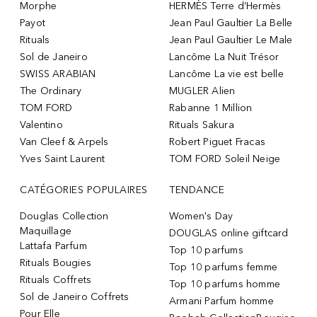
Morphe
HERMÈS Terre d’Hermès
Payot
Jean Paul Gaultier La Belle
Rituals
Jean Paul Gaultier Le Male
Sol de Janeiro
Lancôme La Nuit Trésor
SWISS ARABIAN
Lancôme La vie est belle
The Ordinary
MUGLER Alien
TOM FORD
Rabanne 1 Million
Valentino
Rituals Sakura
Van Cleef & Arpels
Robert Piguet Fracas
Yves Saint Laurent
TOM FORD Soleil Neige
CATÉGORIES POPULAIRES
TENDANCE
Douglas Collection
Women's Day
Maquillage
DOUGLAS online giftcard
Lattafa Parfum
Top 10 parfums
Rituals Bougies
Top 10 parfums femme
Rituals Coffrets
Top 10 parfums homme
Sol de Janeiro Coffrets
Armani Parfum homme
Pour Elle