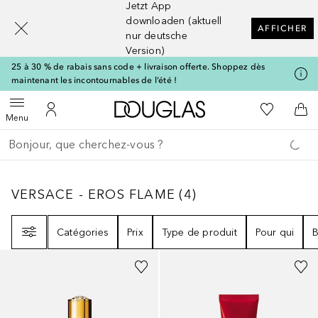
Jetzt App
[navigation.slideout.screenreader]
downloaden (aktuell
AFFICHER
nur deutsche
Version)
25 à 30 % de rabais sans code + livraison offerte. Shoppez dès
maintenant les incontournables de l’été !
Vers l'accueil Douglas
Vers Ma Li
Ouvrir le menu
Vers Mon Compte
Vers
Menu
Retourner
Exécuter la recherche
VERSACE - EROS FLAME
4
RÉSULTATS
VERSACE - EROS FLAME
(
4
)
Filtre
Catégories
Prix
Type de produit
Pour qui
B