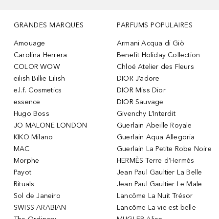
GRANDES MARQUES
PARFUMS POPULAIRES
Amouage
Armani Acqua di Giò
Carolina Herrera
Benefit Holiday Collection
COLOR WOW
Chloé Atelier des Fleurs
eilish Billie Eilish
DIOR J’adore
e.l.f. Cosmetics
DIOR Miss Dior
essence
DIOR Sauvage
Hugo Boss
Givenchy L’Interdit
JO MALONE LONDON
Guerlain Abeille Royale
KIKO Milano
Guerlain Aqua Allegoria
MAC
Guerlain La Petite Robe Noire
Morphe
HERMÈS Terre d’Hermès
Payot
Jean Paul Gaultier La Belle
Rituals
Jean Paul Gaultier Le Male
Sol de Janeiro
Lancôme La Nuit Trésor
SWISS ARABIAN
Lancôme La vie est belle