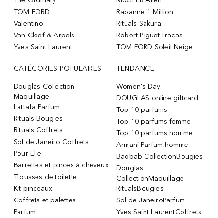
The Ordinary
MUGLER Alien
TOM FORD
Rabanne 1 Million
Valentino
Rituals Sakura
Van Cleef & Arpels
Robert Piguet Fracas
Yves Saint Laurent
TOM FORD Soleil Neige
CATÉGORIES POPULAIRES
TENDANCE
Douglas Collection
Women's Day
Maquillage
DOUGLAS online giftcard
Lattafa Parfum
Top 10 parfums
Rituals Bougies
Top 10 parfums femme
Rituals Coffrets
Top 10 parfums homme
Sol de Janeiro Coffrets
Armani Parfum homme
Pour Elle
Baobab CollectionBougies
Barrettes et pinces à cheveux
Douglas
Trousses de toilette
CollectionMaquillage
Kit pinceaux
RitualsBougies
Coffrets et palettes
Sol de JaneiroParfum
Parfum
Yves Saint LaurentCoffrets