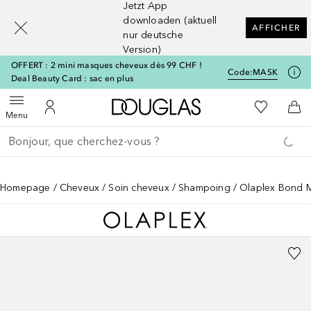
Jetzt App
[navigation.slideout.screenreader]
downloaden (aktuell
AFFICHER
nur deutsche
Version)
OFFERT : 2 mini masques cheveux dès 99 CHF !
Code:
MASK
Deal Beauty Card : sac en plus
Vers l'accueil Douglas
Vers Ma Li
Ouvrir le menu
Vers Mon Compte
Vers
Menu
Retourner
Exécuter la recherche
Homepage
Cheveux
Soin cheveux
Shampoing
Olaplex Bond M