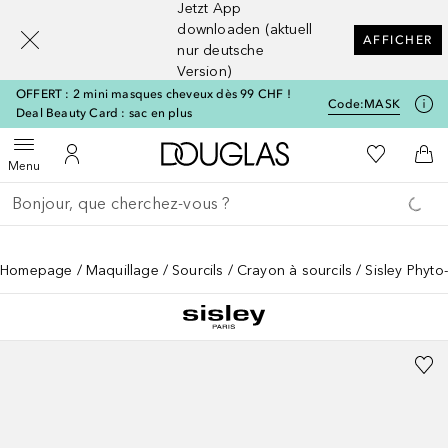
Jetzt App
[navigation.slideout.screenreader]
downloaden (aktuell
AFFICHER
nur deutsche
Version)
OFFERT : 2 mini masques cheveux dès 99 CHF !
Code:
MASK
Deal Beauty Card : sac en plus
Vers l'accueil Douglas
Vers Ma Li
Ouvrir le menu
Vers Mon Compte
Vers
Menu
Retourner
Exécuter la recherche
Homepage
Maquillage
Sourcils
Crayon à sourcils
Sisley Phyto