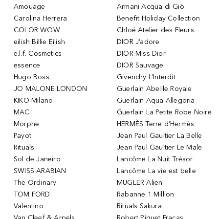
Amouage
Armani Acqua di Giò
Carolina Herrera
Benefit Holiday Collection
COLOR WOW
Chloé Atelier des Fleurs
eilish Billie Eilish
DIOR J’adore
e.l.f. Cosmetics
DIOR Miss Dior
essence
DIOR Sauvage
Hugo Boss
Givenchy L’Interdit
JO MALONE LONDON
Guerlain Abeille Royale
KIKO Milano
Guerlain Aqua Allegoria
MAC
Guerlain La Petite Robe Noire
Morphe
HERMÈS Terre d’Hermès
Payot
Jean Paul Gaultier La Belle
Rituals
Jean Paul Gaultier Le Male
Sol de Janeiro
Lancôme La Nuit Trésor
SWISS ARABIAN
Lancôme La vie est belle
The Ordinary
MUGLER Alien
TOM FORD
Rabanne 1 Million
Valentino
Rituals Sakura
Van Cleef & Arpels
Robert Piguet Fracas