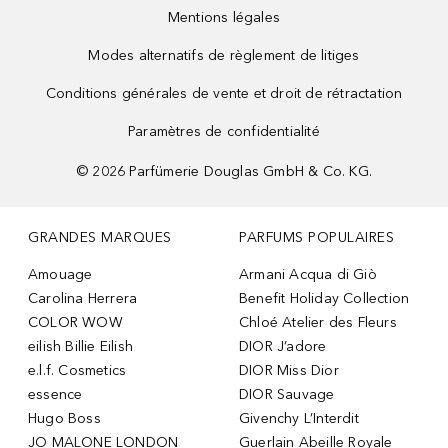
Mentions légales
Modes alternatifs de règlement de litiges
Conditions générales de vente et droit de rétractation
Paramètres de confidentialité
©
2026
Parfümerie Douglas GmbH & Co. KG.
GRANDES MARQUES
PARFUMS POPULAIRES
Amouage
Armani Acqua di Giò
Carolina Herrera
Benefit Holiday Collection
COLOR WOW
Chloé Atelier des Fleurs
eilish Billie Eilish
DIOR J’adore
e.l.f. Cosmetics
DIOR Miss Dior
essence
DIOR Sauvage
Hugo Boss
Givenchy L’Interdit
JO MALONE LONDON
Guerlain Abeille Royale