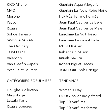
KIKO Milano
Guerlain Aqua Allegoria
MAC
Guerlain La Petite Robe Noire
Morphe
HERMÈS Terre d’Hermès
Payot
Jean Paul Gaultier La Belle
Rituals
Jean Paul Gaultier Le Male
Sol de Janeiro
Lancôme La Nuit Trésor
SWISS ARABIAN
Lancôme La vie est belle
The Ordinary
MUGLER Alien
TOM FORD
Rabanne 1 Million
Valentino
Rituals Sakura
Van Cleef & Arpels
Robert Piguet Fracas
Yves Saint Laurent
TOM FORD Soleil Neige
CATÉGORIES POPULAIRES
TENDANCE
Douglas Collection
Women's Day
Maquillage
DOUGLAS online giftcard
Lattafa Parfum
Top 10 parfums
Rituals Bougies
Top 10 parfums femme