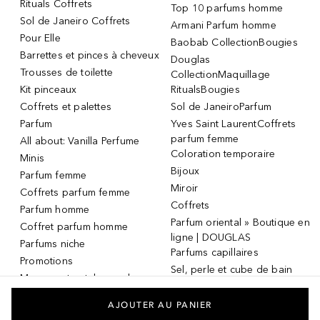
Rituals Coffrets
Top 10 parfums homme
Sol de Janeiro Coffrets
Armani Parfum homme
Pour Elle
Baobab CollectionBougies
Barrettes et pinces à cheveux
Douglas
Trousses de toilette
CollectionMaquillage
Kit pinceaux
RitualsBougies
Coffrets et palettes
Sol de JaneiroParfum
Parfum
Yves Saint LaurentCoffrets
parfum femme
All about: Vanilla Perfume
Coloration temporaire
Minis
Bijoux
Parfum femme
Miroir
Coffrets parfum femme
Coffrets
Parfum homme
Parfum oriental » Boutique en
Coffret parfum homme
ligne | DOUGLAS
Parfums niche
Parfums capillaires
Promotions
Sel, perle et cube de bain
Masque et patch pour les
Dermaroller
yeux
Masque et patch pour les
AJOUTER AU PANIER
yeux