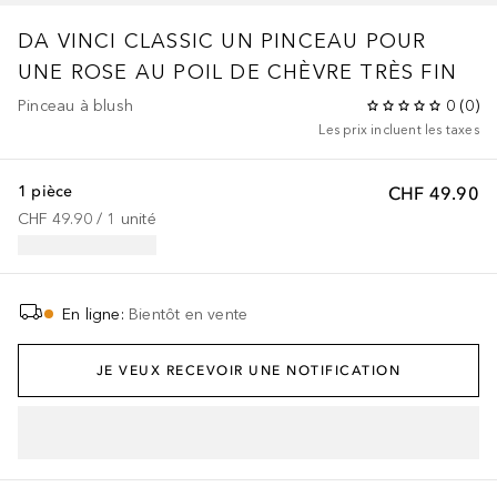
DA VINCI CLASSIC
UN PINCEAU POUR
UNE ROSE AU POIL DE CHÈVRE TRÈS FIN
Pinceau à blush
0
(
0
)
Les prix incluent les taxes
1 pièce
CHF 49.90
CHF 49.90
 / 
1
unité
En ligne
:
Bientôt en vente
JE VEUX RECEVOIR UNE NOTIFICATION
AJOUTER AU PANIER