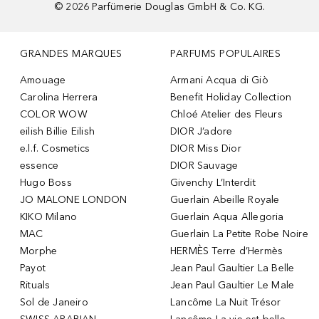
©
2026
Parfümerie Douglas GmbH & Co. KG.
GRANDES MARQUES
PARFUMS POPULAIRES
Amouage
Armani Acqua di Giò
Carolina Herrera
Benefit Holiday Collection
COLOR WOW
Chloé Atelier des Fleurs
eilish Billie Eilish
DIOR J’adore
e.l.f. Cosmetics
DIOR Miss Dior
essence
DIOR Sauvage
Hugo Boss
Givenchy L’Interdit
JO MALONE LONDON
Guerlain Abeille Royale
KIKO Milano
Guerlain Aqua Allegoria
MAC
Guerlain La Petite Robe Noire
Morphe
HERMÈS Terre d’Hermès
Payot
Jean Paul Gaultier La Belle
Rituals
Jean Paul Gaultier Le Male
Sol de Janeiro
Lancôme La Nuit Trésor