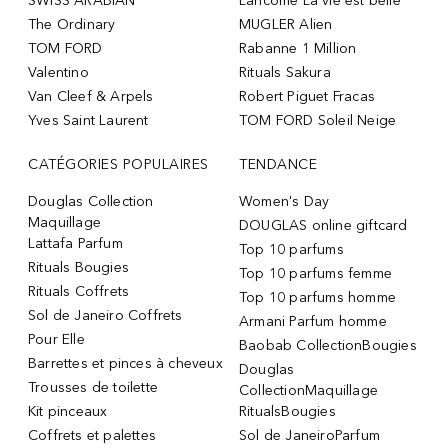
SWISS ARABIAN
Lancôme La vie est belle
The Ordinary
MUGLER Alien
TOM FORD
Rabanne 1 Million
Valentino
Rituals Sakura
Van Cleef & Arpels
Robert Piguet Fracas
Yves Saint Laurent
TOM FORD Soleil Neige
CATÉGORIES POPULAIRES
TENDANCE
Douglas Collection
Women's Day
Maquillage
DOUGLAS online giftcard
Lattafa Parfum
Top 10 parfums
Rituals Bougies
Top 10 parfums femme
Rituals Coffrets
Top 10 parfums homme
Sol de Janeiro Coffrets
Armani Parfum homme
Pour Elle
Baobab CollectionBougies
Barrettes et pinces à cheveux
Douglas
Trousses de toilette
CollectionMaquillage
Kit pinceaux
RitualsBougies
Coffrets et palettes
Sol de JaneiroParfum