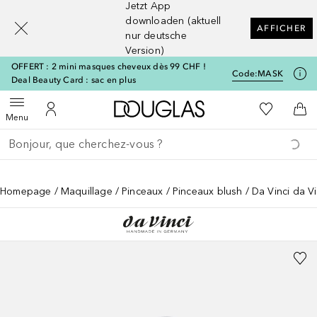
Jetzt App
[navigation.slideout.screenreader]
downloaden (aktuell
AFFICHER
nur deutsche
Version)
OFFERT : 2 mini masques cheveux dès 99 CHF !
Code:
MASK
Deal Beauty Card : sac en plus
Vers l'accueil Douglas
Vers Ma Li
Ouvrir le menu
Vers Mon Compte
Vers
Menu
Retourner
Exécuter la recherche
Homepage
Maquillage
Pinceaux
Pinceaux blush
Da Vinci da V