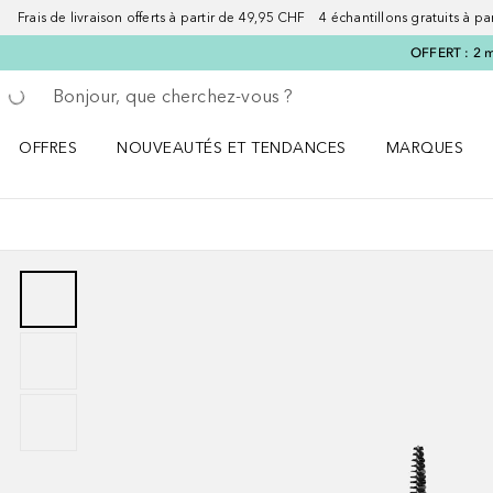
Frais de livraison offerts à partir de 49,95 CHF 4 échantillons gratuits à p
OFFERT : 2 m
Retourner
Exécuter la recherche
OFFRES
NOUVEAUTÉS ET TENDANCES
MARQUES
Ouvrir OFFRES le menu
Ouvrir NOUVEAUTÉS ET TENDANCES le menu
Ouvrir MARQU