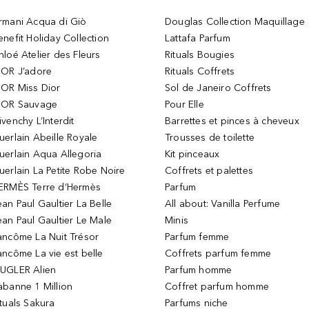
rmani Acqua di Giò
Douglas Collection Maquillage
enefit Holiday Collection
Lattafa Parfum
hloé Atelier des Fleurs
Rituals Bougies
IOR J’adore
Rituals Coffrets
IOR Miss Dior
Sol de Janeiro Coffrets
IOR Sauvage
Pour Elle
ivenchy L’Interdit
Barrettes et pinces à cheveux
uerlain Abeille Royale
Trousses de toilette
uerlain Aqua Allegoria
Kit pinceaux
uerlain La Petite Robe Noire
Coffrets et palettes
ERMÈS Terre d’Hermès
Parfum
ean Paul Gaultier La Belle
All about: Vanilla Perfume
ean Paul Gaultier Le Male
Minis
ancôme La Nuit Trésor
Parfum femme
ancôme La vie est belle
Coffrets parfum femme
UGLER Alien
Parfum homme
abanne 1 Million
Coffret parfum homme
ituals Sakura
Parfums niche