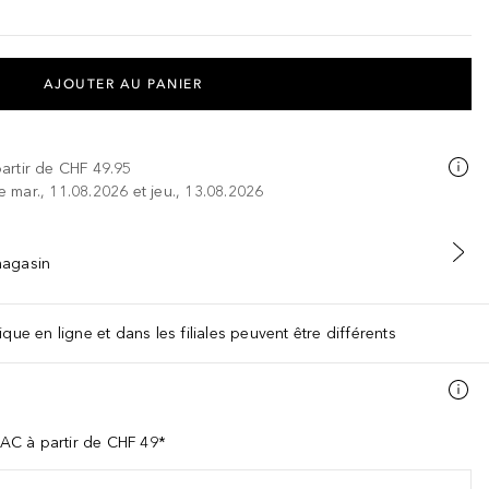
AJOUTER AU PANIER
partir de
CHF 49.95
re mar., 11.08.2026 et jeu., 13.08.2026
 magasin
que en ligne et dans les filiales peuvent être différents
AC à partir de CHF 49*