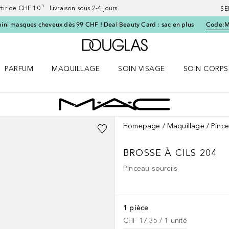
artir de CHF 10 ¹ Livraison sous 2-4 jours
SE
ini masques cheveux dès 99 CHF ! Deal Beauty Card : sac en plus
Code:
Vers l'accueil Douglas
PARFUM
MAQUILLAGE
SOIN VISAGE
SOIN CORPS
ES le menu
Ouvrir Parfum le menu
Ouvrir Maquillage le menu
Ouvrir Soin visage le menu
Ouvrir Soin c
Homepage
Maquillage
Pinc
BROSSE À CILS 204
Pinceau sourcils
1 pièce
CHF 17.35
 / 
1
unité