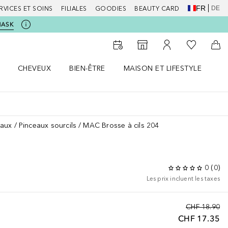
FR
DE
RVICES ET SOINS
FILIALES
GOODIES
BEAUTY CARD
MASK
Vers Ma Li
Vers le Storefinder
Vers Mon Compte
Vers
CHEVEUX
BIEN-ÊTRE
MAISON ET LIFESTYLE
D
orps le menu
Ouvrir Cheveux le menu
Ouvrir Bien-être le menu
Ouvrir Maison et Lifestyle le m
Ou
eaux
Pinceaux sourcils
MAC Brosse à cils 204
0
(
0
)
Les prix incluent les taxes
CHF 18.90
CHF 17.35