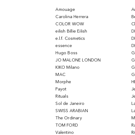
Amouage
A
Carolina Herrera
B
COLOR WOW
C
eilish Billie Eilish
D
e.l.f. Cosmetics
D
essence
D
Hugo Boss
G
JO MALONE LONDON
G
KIKO Milano
G
MAC
G
Morphe
H
Payot
J
Rituals
J
Sol de Janeiro
L
SWISS ARABIAN
L
The Ordinary
M
TOM FORD
R
Valentino
R