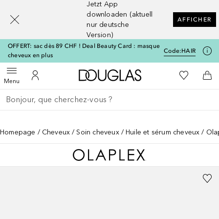
Jetzt App
[navigation.slideout.screenreader]
downloaden (aktuell
AFFICHER
nur deutsche
Version)
OFFERT: sac dès 89 CHF ! Deal Beauty Card : masque
Code:
HAIR
cheveux en plus
Vers l'accueil Douglas
Vers Ma Li
Ouvrir le menu
Vers Mon Compte
Vers
Menu
Retourner
Exécuter la recherche
Homepage
Cheveux
Soin cheveux
Huile et sérum cheveux
Ola