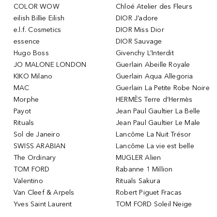
COLOR WOW
Chloé Atelier des Fleurs
eilish Billie Eilish
DIOR J’adore
e.l.f. Cosmetics
DIOR Miss Dior
essence
DIOR Sauvage
Hugo Boss
Givenchy L’Interdit
JO MALONE LONDON
Guerlain Abeille Royale
KIKO Milano
Guerlain Aqua Allegoria
MAC
Guerlain La Petite Robe Noire
Morphe
HERMÈS Terre d’Hermès
Payot
Jean Paul Gaultier La Belle
Rituals
Jean Paul Gaultier Le Male
Sol de Janeiro
Lancôme La Nuit Trésor
SWISS ARABIAN
Lancôme La vie est belle
The Ordinary
MUGLER Alien
TOM FORD
Rabanne 1 Million
Valentino
Rituals Sakura
Van Cleef & Arpels
Robert Piguet Fracas
Yves Saint Laurent
TOM FORD Soleil Neige