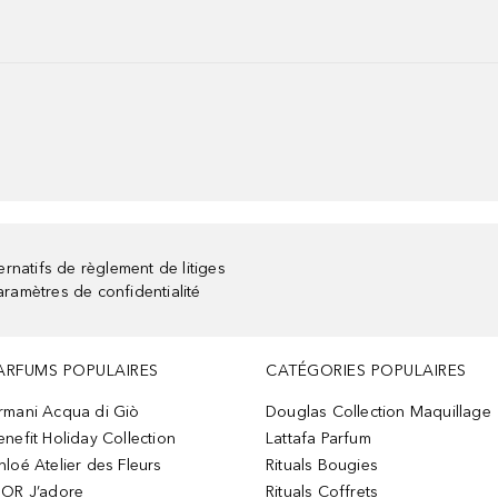
rnatifs de règlement de litiges
aramètres de confidentialité
ARFUMS POPULAIRES
CATÉGORIES POPULAIRES
rmani Acqua di Giò
Douglas Collection Maquillage
enefit Holiday Collection
Lattafa Parfum
hloé Atelier des Fleurs
Rituals Bougies
IOR J’adore
Rituals Coffrets