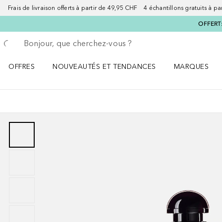
Frais de livraison offerts à partir de 49,95 CHF 4 échantillons gratuits à p
OFFERT:
Retourner
Exécuter la recherche
OFFRES
NOUVEAUTÉS ET TENDANCES
MARQUES
Ouvrir OFFRES le menu
Ouvrir NOUVEAUTÉS ET TENDANCES le menu
Ouvrir MARQU