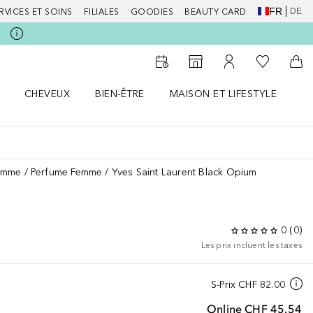
FR
DE
RVICES ET SOINS
FILIALES
GOODIES
BEAUTY CARD
Vers Ma Li
Vers le Storefinder
Vers Mon Compte
Vers
CHEVEUX
BIEN-ÊTRE
MAISON ET LIFESTYLE
D
orps le menu
Ouvrir Cheveux le menu
Ouvrir Bien-être le menu
Ouvrir Maison et Lifestyle le m
Ou
emme
Perfume Femme
Yves Saint Laurent Black Opium
0
(
0
)
Les prix incluent les taxes
S-Prix
CHF 82.00
Online
CHF 45.54