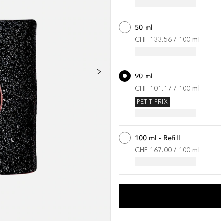
50 ml
CHF 133.56
 / 
100
ml
90 ml
CHF 101.17
 / 
100
ml
PETIT PRIX
100 ml - Refill
CHF 167.00
 / 
100
ml