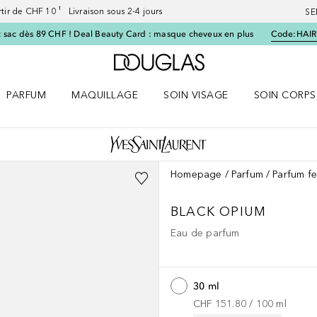
artir de CHF 10 ¹ Livraison sous 2-4 jours
SE
 sac dès 89 CHF ! Deal Beauty Card : masque cheveux en plus
Code:
HAIR
Vers l'accueil Douglas
PARFUM
MAQUILLAGE
SOIN VISAGE
SOIN CORPS
ES le menu
Ouvrir Parfum le menu
Ouvrir Maquillage le menu
Ouvrir Soin visage le menu
Ouvrir Soin c
Homepage
Parfum
Parfum f
BLACK OPIUM
Eau de parfum
30 ml
CHF 151.80
 / 
100
ml