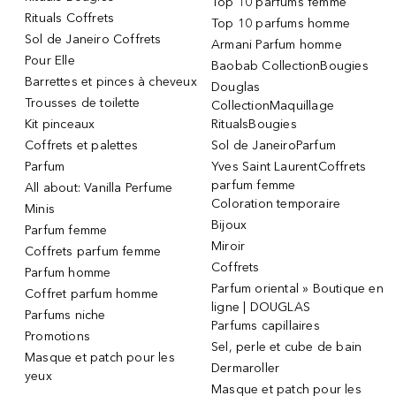
Top 10 parfums femme
Rituals Coffrets
Top 10 parfums homme
Sol de Janeiro Coffrets
Armani Parfum homme
Pour Elle
Baobab CollectionBougies
Barrettes et pinces à cheveux
Douglas
Trousses de toilette
CollectionMaquillage
Kit pinceaux
RitualsBougies
Coffrets et palettes
Sol de JaneiroParfum
Parfum
Yves Saint LaurentCoffrets
parfum femme
All about: Vanilla Perfume
Coloration temporaire
Minis
Bijoux
Parfum femme
Miroir
Coffrets parfum femme
Coffrets
Parfum homme
Parfum oriental » Boutique en
Coffret parfum homme
ligne | DOUGLAS
Parfums niche
Parfums capillaires
Promotions
Sel, perle et cube de bain
Masque et patch pour les
Dermaroller
yeux
Masque et patch pour les