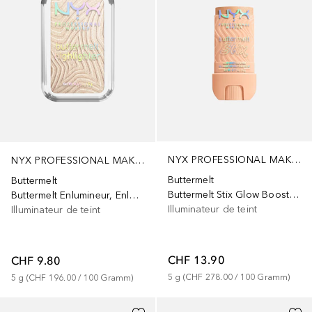
NYX PROFESSIONAL MAKEUP
NYX PROFESSIONAL MAKEUP
Buttermelt
Buttermelt
Buttermelt Stix Glow Boosting Stix
Buttermelt Enlumineur, Enlumineur pour le visage, Teinte « Butta in Black »
Illuminateur de teint
Illuminateur de teint
CHF 13.90
CHF 9.80
5
g
 (
CHF 278.00
 / 
100
Gramm
)
5
g
 (
CHF 196.00
 / 
100
Gramm
)