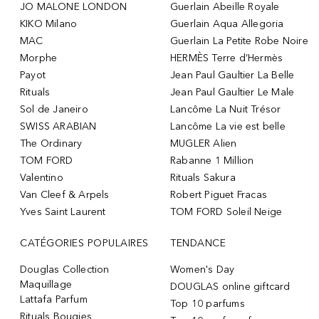
JO MALONE LONDON
Guerlain Abeille Royale
KIKO Milano
Guerlain Aqua Allegoria
MAC
Guerlain La Petite Robe Noire
Morphe
HERMÈS Terre d’Hermès
Payot
Jean Paul Gaultier La Belle
Rituals
Jean Paul Gaultier Le Male
Sol de Janeiro
Lancôme La Nuit Trésor
SWISS ARABIAN
Lancôme La vie est belle
The Ordinary
MUGLER Alien
TOM FORD
Rabanne 1 Million
Valentino
Rituals Sakura
Van Cleef & Arpels
Robert Piguet Fracas
Yves Saint Laurent
TOM FORD Soleil Neige
CATÉGORIES POPULAIRES
TENDANCE
Douglas Collection
Women's Day
Maquillage
DOUGLAS online giftcard
Lattafa Parfum
Top 10 parfums
Rituals Bougies