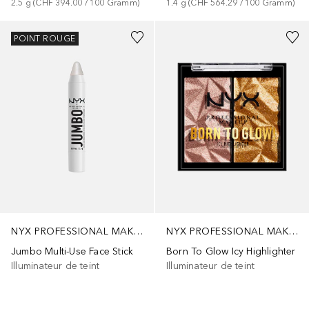
2.5
g
 (
CHF 394.00
 / 
100
Gramm
)
1.4
g
 (
CHF 564.29
 / 
100
Gramm
)
POINT ROUGE
NYX PROFESSIONAL MAKEUP
NYX PROFESSIONAL MAKEUP
Jumbo Multi-Use Face Stick
Born To Glow Icy Highlighter
Illuminateur de teint
Illuminateur de teint