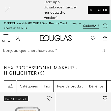
Jetzt App
[navigation.slideout.screenreader]
downloaden (aktuell
AFFICHER
nur deutsche
Version)
OFFERT: sac dès 89 CHF ! Deal Beauty Card : masque
Code:
HAIR
cheveux en plus
Vers l'accueil Douglas
Vers Ma Li
Ouvrir le menu
Vers Mon Compte
Vers
Menu
Retourner
Exécuter la recherche
NYX PROFESSIONAL MAKEUP - HIGHLIGH
NYX PROFESSIONAL MAKEUP -
HIGHLIGHTER
(
6
)
Filtre
Catégories
Prix
Type de produit
Bénéfice
+
4
POINT ROUGE