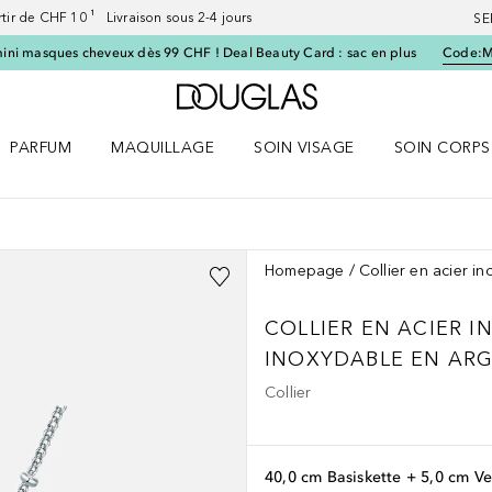
artir de CHF 10 ¹ Livraison sous 2-4 jours
SE
ini masques cheveux dès 99 CHF ! Deal Beauty Card : sac en plus
Code:
Vers l'accueil Douglas
PARFUM
MAQUILLAGE
SOIN VISAGE
SOIN CORPS
ES le menu
Ouvrir Parfum le menu
Ouvrir Maquillage le menu
Ouvrir Soin visage le menu
Ouvrir Soin c
Homepage
Collier en acier i
COLLIER EN ACIER I
INOXYDABLE EN AR
Collier
40,0 cm Basiskette + 5,0 cm V