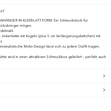
UIT
NHÄNGER IN KLEEBLATT-FORM: Ein Schmuckstück für
lücksbringer mögen
delstahl
nkerkette mit Kugeln (plus 5 cm Verlängerungskettchen) mit
ss
malistische Motiv-Design lässt sich zu jedem Outfit tragen,
 wird in einer attraktiven Schmuckbox geliefert – perfekt auch