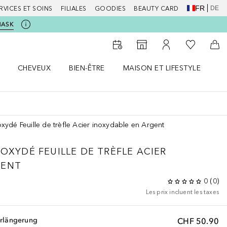
FR
DE
RVICES ET SOINS
FILIALES
GOODIES
BEAUTY CARD
MASK
Vers Ma Li
Vers le Storefinder
Vers Mon Compte
Vers
CHEVEUX
BIEN-ÊTRE
MAISON ET LIFESTYLE
D
orps le menu
Ouvrir Cheveux le menu
Ouvrir Bien-être le menu
Ouvrir Maison et Lifestyle le m
Ou
noxydé Feuille de trèfle Acier inoxydable en Argent
NOXYDÉ FEUILLE DE TRÈFLE ACIER
GENT
0
(
0
)
Les prix incluent les taxes
erlängerung
CHF 50.90