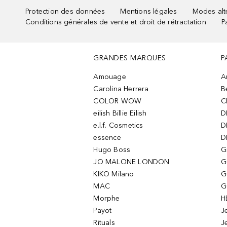
Protection des données
Mentions légales
Modes alte
Conditions générales de vente et droit de rétractation
P
GRANDES MARQUES
P
Amouage
A
Carolina Herrera
B
COLOR WOW
C
eilish Billie Eilish
D
e.l.f. Cosmetics
D
essence
D
Hugo Boss
G
JO MALONE LONDON
G
KIKO Milano
G
MAC
G
Morphe
H
Payot
J
Rituals
J