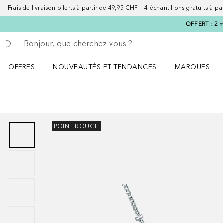
Frais de livraison offerts à partir de 49,95 CHF 4 échantillons gratuits à p
OFFERT : 2 m
Retourner
Exécuter la recherche
OFFRES
NOUVEAUTÉS ET TENDANCES
MARQUES
Ouvrir OFFRES le menu
Ouvrir NOUVEAUTÉS ET TENDANCES le menu
Ouvrir MARQU
POINT ROUGE