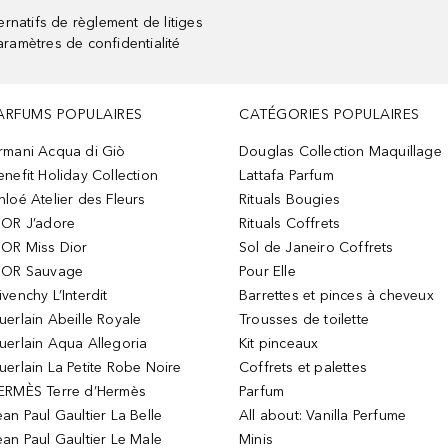
rnatifs de règlement de litiges
aramètres de confidentialité
ARFUMS POPULAIRES
CATÉGORIES POPULAIRES
rmani Acqua di Giò
Douglas Collection Maquillage
enefit Holiday Collection
Lattafa Parfum
hloé Atelier des Fleurs
Rituals Bougies
IOR J’adore
Rituals Coffrets
IOR Miss Dior
Sol de Janeiro Coffrets
IOR Sauvage
Pour Elle
ivenchy L’Interdit
Barrettes et pinces à cheveux
uerlain Abeille Royale
Trousses de toilette
uerlain Aqua Allegoria
Kit pinceaux
uerlain La Petite Robe Noire
Coffrets et palettes
ERMÈS Terre d’Hermès
Parfum
ean Paul Gaultier La Belle
All about: Vanilla Perfume
ean Paul Gaultier Le Male
Minis