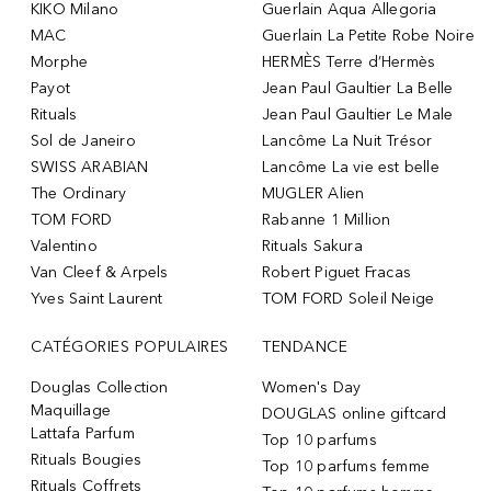
KIKO Milano
Guerlain Aqua Allegoria
MAC
Guerlain La Petite Robe Noire
Morphe
HERMÈS Terre d’Hermès
Payot
Jean Paul Gaultier La Belle
Rituals
Jean Paul Gaultier Le Male
Sol de Janeiro
Lancôme La Nuit Trésor
SWISS ARABIAN
Lancôme La vie est belle
The Ordinary
MUGLER Alien
TOM FORD
Rabanne 1 Million
Valentino
Rituals Sakura
Van Cleef & Arpels
Robert Piguet Fracas
Yves Saint Laurent
TOM FORD Soleil Neige
CATÉGORIES POPULAIRES
TENDANCE
Douglas Collection
Women's Day
Maquillage
DOUGLAS online giftcard
Lattafa Parfum
Top 10 parfums
Rituals Bougies
Top 10 parfums femme
Rituals Coffrets