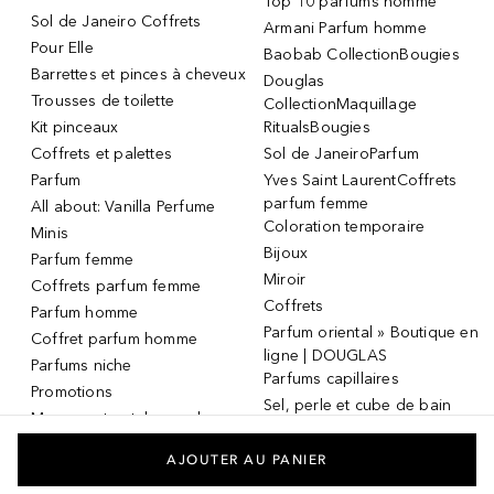
Top 10 parfums homme
Sol de Janeiro Coffrets
Armani Parfum homme
Pour Elle
Baobab CollectionBougies
Barrettes et pinces à cheveux
Douglas
Trousses de toilette
CollectionMaquillage
Kit pinceaux
RitualsBougies
Coffrets et palettes
Sol de JaneiroParfum
Parfum
Yves Saint LaurentCoffrets
parfum femme
All about: Vanilla Perfume
Coloration temporaire
Minis
Bijoux
Parfum femme
Miroir
Coffrets parfum femme
Coffrets
Parfum homme
Parfum oriental » Boutique en
Coffret parfum homme
ligne | DOUGLAS
Parfums niche
Parfums capillaires
Promotions
Sel, perle et cube de bain
Masque et patch pour les
Dermaroller
yeux
Masque et patch pour les
AJOUTER AU PANIER
yeux