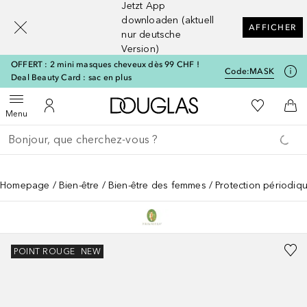
Jetzt App
[navigation.slideout.screenreader]
downloaden (aktuell
AFFICHER
nur deutsche
Version)
OFFERT : 2 mini masques cheveux dès 99 CHF !
Code:
MASK
Deal Beauty Card : sac en plus
Vers l'accueil Douglas
Vers Ma Li
Ouvrir le menu
Vers Mon Compte
Vers
Menu
Retourner
Exécuter la recherche
Homepage
Bien-être
Bien-être des femmes
Protection périodiq
POINT ROUGE
NEW