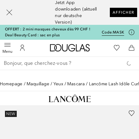
Jetzt App
[navigation.slideout.screenreader]
downloaden (aktuell
AFFICHER
nur deutsche
Version)
OFFERT : 2 mini masques cheveux dès 99 CHF !
Code:
MASK
Deal Beauty Card : sac en plus
Vers l'accueil Douglas
Vers Ma Li
Ouvrir le menu
Vers Mon Compte
Vers
Menu
Retourner
Exécuter la recherche
Homepage
Maquillage
Yeux
Mascara
Lancôme Lash Idôle Cu
NEW