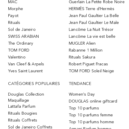
MAC
Guerlain La Petite Robe Noire
Morphe
HERMÈS Terre d’Hermès
Payot
Jean Paul Gaultier La Belle
Rituals
Jean Paul Gaultier Le Male
Sol de Janeiro
Lancôme La Nuit Trésor
SWISS ARABIAN
Lancôme La vie est belle
The Ordinary
MUGLER Alien
TOM FORD
Rabanne 1 Million
Valentino
Rituals Sakura
Van Cleef & Arpels
Robert Piguet Fracas
Yves Saint Laurent
TOM FORD Soleil Neige
CATÉGORIES POPULAIRES
TENDANCE
Douglas Collection
Women's Day
Maquillage
DOUGLAS online giftcard
Lattafa Parfum
Top 10 parfums
Rituals Bougies
Top 10 parfums femme
Rituals Coffrets
Top 10 parfums homme
Sol de Janeiro Coffrets
Armani Parfum homme