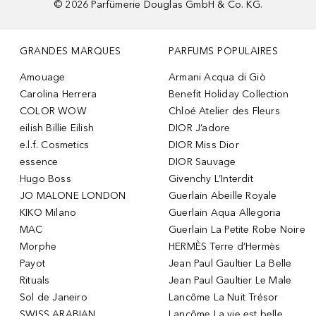
©
2026
Parfümerie Douglas GmbH & Co. KG.
GRANDES MARQUES
PARFUMS POPULAIRES
Amouage
Armani Acqua di Giò
Carolina Herrera
Benefit Holiday Collection
COLOR WOW
Chloé Atelier des Fleurs
eilish Billie Eilish
DIOR J’adore
e.l.f. Cosmetics
DIOR Miss Dior
essence
DIOR Sauvage
Hugo Boss
Givenchy L’Interdit
JO MALONE LONDON
Guerlain Abeille Royale
KIKO Milano
Guerlain Aqua Allegoria
MAC
Guerlain La Petite Robe Noire
Morphe
HERMÈS Terre d’Hermès
Payot
Jean Paul Gaultier La Belle
Rituals
Jean Paul Gaultier Le Male
Sol de Janeiro
Lancôme La Nuit Trésor
SWISS ARABIAN
Lancôme La vie est belle