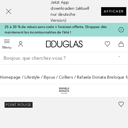
Jetzt App
[navigation.slideout.screenreader]
downloaden (aktuell
AFFICHER
nur deutsche
Version)
25 à 30 % de rabais sans code + livraison offerte. Shoppez dès
maintenant les incontournables de l’été !
Vers l'accueil Douglas
Vers Ma Li
Ouvrir le menu
Vers Mon Compte
Vers
Menu
Retourner
Exécuter la recherche
Homepage
Lifestyle
Bijoux
Colliers
Rafaela Donata Breloque fa
POINT ROUGE