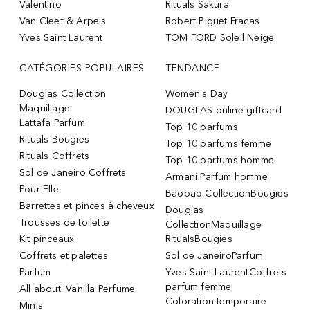
Valentino
Rituals Sakura
Van Cleef & Arpels
Robert Piguet Fracas
Yves Saint Laurent
TOM FORD Soleil Neige
CATÉGORIES POPULAIRES
TENDANCE
Douglas Collection
Women's Day
Maquillage
DOUGLAS online giftcard
Lattafa Parfum
Top 10 parfums
Rituals Bougies
Top 10 parfums femme
Rituals Coffrets
Top 10 parfums homme
Sol de Janeiro Coffrets
Armani Parfum homme
Pour Elle
Baobab CollectionBougies
Barrettes et pinces à cheveux
Douglas
Trousses de toilette
CollectionMaquillage
Kit pinceaux
RitualsBougies
Coffrets et palettes
Sol de JaneiroParfum
Parfum
Yves Saint LaurentCoffrets
parfum femme
All about: Vanilla Perfume
Coloration temporaire
Minis