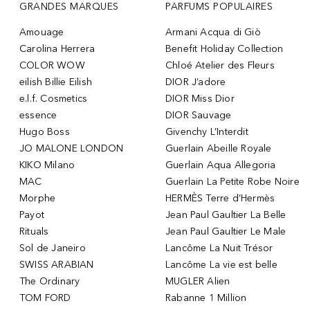
GRANDES MARQUES
PARFUMS POPULAIRES
Amouage
Armani Acqua di Giò
Carolina Herrera
Benefit Holiday Collection
COLOR WOW
Chloé Atelier des Fleurs
eilish Billie Eilish
DIOR J’adore
e.l.f. Cosmetics
DIOR Miss Dior
essence
DIOR Sauvage
Hugo Boss
Givenchy L’Interdit
JO MALONE LONDON
Guerlain Abeille Royale
KIKO Milano
Guerlain Aqua Allegoria
MAC
Guerlain La Petite Robe Noire
Morphe
HERMÈS Terre d’Hermès
Payot
Jean Paul Gaultier La Belle
Rituals
Jean Paul Gaultier Le Male
Sol de Janeiro
Lancôme La Nuit Trésor
SWISS ARABIAN
Lancôme La vie est belle
The Ordinary
MUGLER Alien
TOM FORD
Rabanne 1 Million