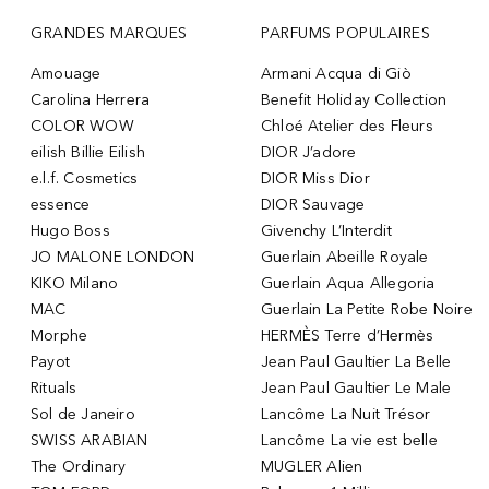
GRANDES MARQUES
PARFUMS POPULAIRES
Amouage
Armani Acqua di Giò
Carolina Herrera
Benefit Holiday Collection
COLOR WOW
Chloé Atelier des Fleurs
eilish Billie Eilish
DIOR J’adore
e.l.f. Cosmetics
DIOR Miss Dior
essence
DIOR Sauvage
Hugo Boss
Givenchy L’Interdit
JO MALONE LONDON
Guerlain Abeille Royale
KIKO Milano
Guerlain Aqua Allegoria
MAC
Guerlain La Petite Robe Noire
Morphe
HERMÈS Terre d’Hermès
Payot
Jean Paul Gaultier La Belle
Rituals
Jean Paul Gaultier Le Male
Sol de Janeiro
Lancôme La Nuit Trésor
SWISS ARABIAN
Lancôme La vie est belle
The Ordinary
MUGLER Alien