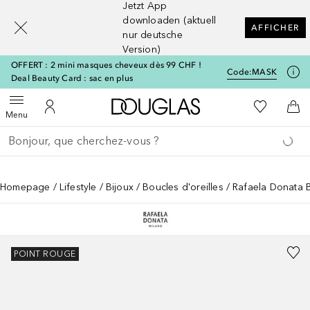
Jetzt App
[navigation.slideout.screenreader]
downloaden (aktuell
AFFICHER
nur deutsche
Version)
OFFERT : 2 mini masques cheveux dès 99 CHF !
Code:
MASK
Deal Beauty Card : sac en plus
Vers l'accueil Douglas
Vers Ma Li
Ouvrir le menu
Vers Mon Compte
Vers
Menu
Retourner
Exécuter la recherche
Homepage
Lifestyle
Bijoux
Boucles d'oreilles
Rafaela Donata B
POINT ROUGE