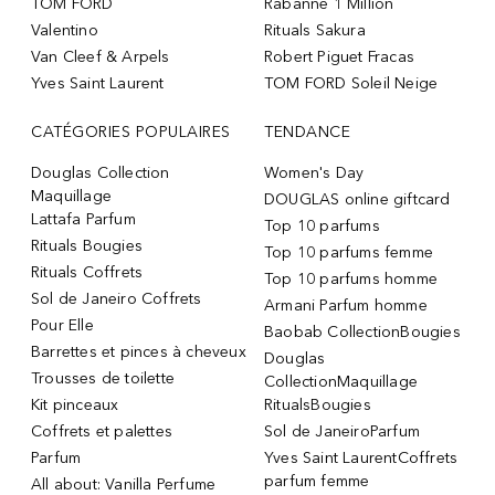
TOM FORD
Rabanne 1 Million
Valentino
Rituals Sakura
Van Cleef & Arpels
Robert Piguet Fracas
Yves Saint Laurent
TOM FORD Soleil Neige
CATÉGORIES POPULAIRES
TENDANCE
Douglas Collection
Women's Day
Maquillage
DOUGLAS online giftcard
Lattafa Parfum
Top 10 parfums
Rituals Bougies
Top 10 parfums femme
Rituals Coffrets
Top 10 parfums homme
Sol de Janeiro Coffrets
Armani Parfum homme
Pour Elle
Baobab CollectionBougies
Barrettes et pinces à cheveux
Douglas
Trousses de toilette
CollectionMaquillage
Kit pinceaux
RitualsBougies
Coffrets et palettes
Sol de JaneiroParfum
Parfum
Yves Saint LaurentCoffrets
parfum femme
All about: Vanilla Perfume