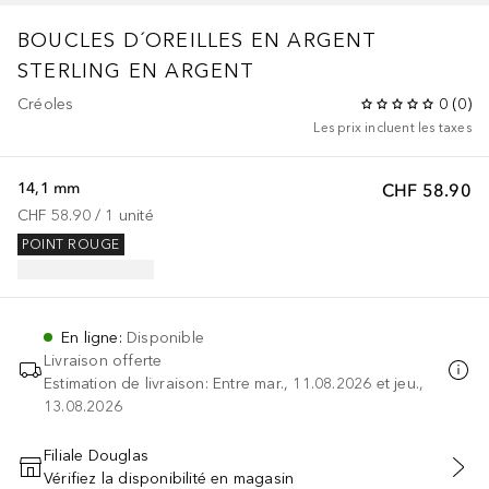
BOUCLES D´OREILLES EN ARGENT
STERLING EN ARGENT
Créoles
0
(
0
)
Les prix incluent les taxes
14,1 mm
CHF 58.90
CHF 58.90
 / 
1
unité
POINT ROUGE
En ligne
:
Disponible
Livraison offerte
Estimation de livraison: Entre mar., 11.08.2026 et jeu.,
13.08.2026
Filiale Douglas
Vérifiez la disponibilité en magasin
AJOUTER AU PANIER