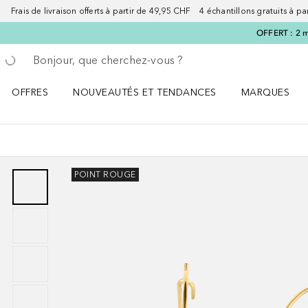
Frais de livraison offerts à partir de 49,95 CHF 4 échantillons gratuits à p
OFFERT : 2 m
Retourner
Exécuter la recherche
OFFRES
NOUVEAUTÉS ET TENDANCES
MARQUES
Ouvrir OFFRES le menu
Ouvrir NOUVEAUTÉS ET TENDANCES le menu
Ouvrir MARQU
POINT ROUGE