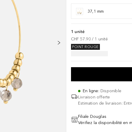
37,1 mm
1 unité
CHF 57.90
 / 
1
unité
POINT ROUGE
En ligne
:
Disponible
Livraison offerte
Estimation de livraison: Ent
Filiale Douglas
Vérifiez la disponibilité en