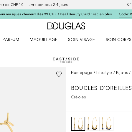
artir de CHF 10 ¹ Livraison sous 2-4 jours
SE
ini masques cheveux dès 99 CHF ! Deal Beauty Card : sac en plus
Code:
Vers l'accueil Douglas
PARFUM
MAQUILLAGE
SOIN VISAGE
SOIN CORPS
ES le menu
Ouvrir Parfum le menu
Ouvrir Maquillage le menu
Ouvrir Soin visage le menu
Ouvrir Soin c
Homepage
Lifestyle
Bijoux
BOUCLES D´OREILLE
Créoles