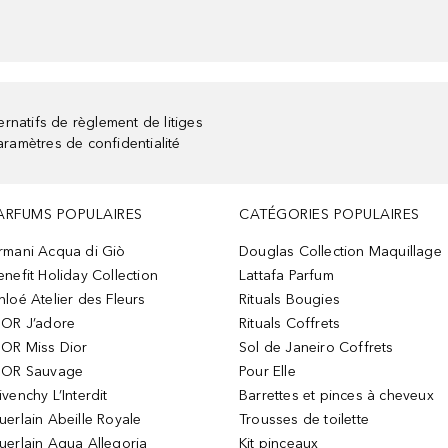
rnatifs de règlement de litiges
aramètres de confidentialité
ARFUMS POPULAIRES
CATÉGORIES POPULAIRES
rmani Acqua di Giò
Douglas Collection Maquillage
enefit Holiday Collection
Lattafa Parfum
hloé Atelier des Fleurs
Rituals Bougies
IOR J’adore
Rituals Coffrets
IOR Miss Dior
Sol de Janeiro Coffrets
IOR Sauvage
Pour Elle
ivenchy L’Interdit
Barrettes et pinces à cheveux
uerlain Abeille Royale
Trousses de toilette
uerlain Aqua Allegoria
Kit pinceaux