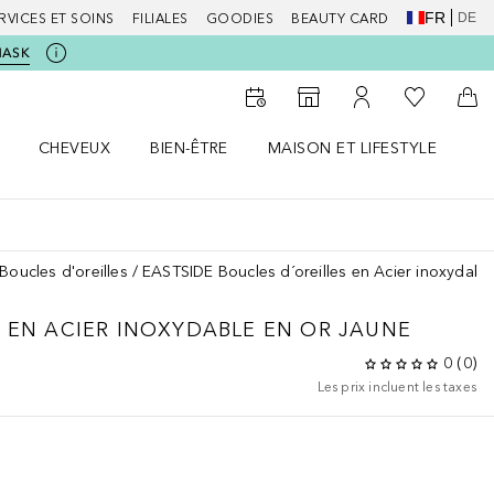
FR
DE
RVICES ET SOINS
FILIALES
GOODIES
BEAUTY CARD
MASK
Vers Ma Li
Vers le Storefinder
Vers Mon Compte
Vers
CHEVEUX
BIEN-ÊTRE
MAISON ET LIFESTYLE
D
orps le menu
Ouvrir Cheveux le menu
Ouvrir Bien-être le menu
Ouvrir Maison et Lifestyle le m
Ou
Boucles d'oreilles
EASTSIDE Boucles d´oreilles en Acier inoxydabl
S EN ACIER INOXYDABLE EN OR JAUNE
0
(
0
)
Les prix incluent les taxes