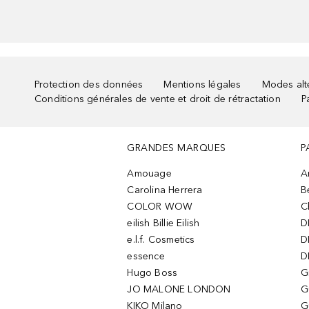
Protection des données
Mentions légales
Modes alte
Conditions générales de vente et droit de rétractation
P
GRANDES MARQUES
P
Amouage
A
Carolina Herrera
B
COLOR WOW
C
eilish Billie Eilish
D
e.l.f. Cosmetics
D
essence
D
Hugo Boss
G
JO MALONE LONDON
G
KIKO Milano
G