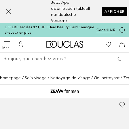
Jetzt App
[navigation.slideout.screenreader]
downloaden (aktuell
AFFICHER
nur deutsche
Version)
OFFERT: sac dès 89 CHF ! Deal Beauty Card : masque
Code:
HAIR
cheveux en plus
Vers l'accueil Douglas
Vers Ma Li
Ouvrir le menu
Vers Mon Compte
Vers
Menu
Retourner
Exécuter la recherche
Homepage
Soin visage
Nettoyage de visage
Gel nettoyant
Ze