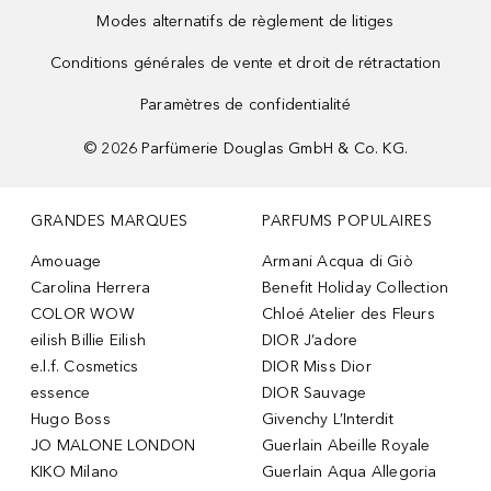
Modes alternatifs de règlement de litiges
Conditions générales de vente et droit de rétractation
Paramètres de confidentialité
©
2026
Parfümerie Douglas GmbH & Co. KG.
GRANDES MARQUES
PARFUMS POPULAIRES
Amouage
Armani Acqua di Giò
Carolina Herrera
Benefit Holiday Collection
COLOR WOW
Chloé Atelier des Fleurs
eilish Billie Eilish
DIOR J’adore
e.l.f. Cosmetics
DIOR Miss Dior
essence
DIOR Sauvage
Hugo Boss
Givenchy L’Interdit
JO MALONE LONDON
Guerlain Abeille Royale
KIKO Milano
Guerlain Aqua Allegoria