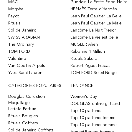
MAC
Guerlain La Petite Robe Noire
Morphe
HERMÈS Terre d’Hermès
Payot
Jean Paul Gaultier La Belle
Rituals
Jean Paul Gaultier Le Male
Sol de Janeiro
Lancôme La Nuit Trésor
SWISS ARABIAN
Lancôme La vie est belle
The Ordinary
MUGLER Alien
TOM FORD
Rabanne 1 Million
Valentino
Rituals Sakura
Van Cleef & Arpels
Robert Piguet Fracas
Yves Saint Laurent
TOM FORD Soleil Neige
CATÉGORIES POPULAIRES
TENDANCE
Douglas Collection
Women's Day
Maquillage
DOUGLAS online giftcard
Lattafa Parfum
Top 10 parfums
Rituals Bougies
Top 10 parfums femme
Rituals Coffrets
Top 10 parfums homme
Sol de Janeiro Coffrets
Armani Parfum homme