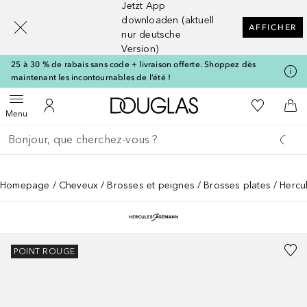
Jetzt App
[navigation.slideout.screenreader]
downloaden (aktuell
AFFICHER
nur deutsche
Version)
25 à 30 % de rabais sans code + livraison offerte. Shoppez dès
maintenant les incontournables de l’été !
Vers l'accueil Douglas
Vers Ma Li
Ouvrir le menu
Vers Mon Compte
Vers
Menu
Retourner
Exécuter la recherche
Homepage
Cheveux
Brosses et peignes
Brosses plates
Hercu
POINT ROUGE