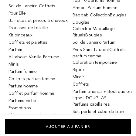
Top 10 parfums homme
Sol de Janeiro Coffrets
Armani Parfum homme
Pour Elle
Baobab CollectionBougies
Barrettes et pinces à cheveux
Douglas
Trousses de toilette
CollectionMaquillage
Kit pinceaux
RitualsBougies
Coffrets et palettes
Sol de JaneiroParfum
Parfum
Yves Saint LaurentCoffrets
parfum femme
All about: Vanilla Perfume
Coloration temporaire
Minis
Bijoux
Parfum femme
Miroir
Coffrets parfum femme
Coffrets
Parfum homme
Parfum oriental » Boutique en
Coffret parfum homme
ligne | DOUGLAS
Parfums niche
Parfums capillaires
Promotions
Sel, perle et cube de bain
Masque et patch pour les
Dermaroller
yeux
Masque et patch pour les
AJOUTER AU PANIER
yeux