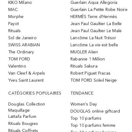
KIKO Milano
Guerlain Aqua Allegoria
MAC
Guerlain La Petite Robe Noire
Morphe
HERMÈS Terre d’Hermès
Payot
Jean Paul Gaultier La Belle
Rituals
Jean Paul Gaultier Le Male
Sol de Janeiro
Lancôme La Nuit Trésor
SWISS ARABIAN
Lancôme La vie est belle
The Ordinary
MUGLER Alien
TOM FORD
Rabanne 1 Million
Valentino
Rituals Sakura
Van Cleef & Arpels
Robert Piguet Fracas
Yves Saint Laurent
TOM FORD Soleil Neige
CATÉGORIES POPULAIRES
TENDANCE
Douglas Collection
Women's Day
Maquillage
DOUGLAS online giftcard
Lattafa Parfum
Top 10 parfums
Rituals Bougies
Top 10 parfums femme
Rituals Coffrets