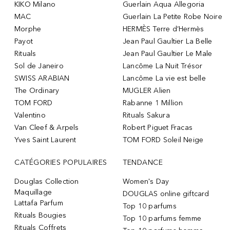
KIKO Milano
Guerlain Aqua Allegoria
MAC
Guerlain La Petite Robe Noire
Morphe
HERMÈS Terre d’Hermès
Payot
Jean Paul Gaultier La Belle
Rituals
Jean Paul Gaultier Le Male
Sol de Janeiro
Lancôme La Nuit Trésor
SWISS ARABIAN
Lancôme La vie est belle
The Ordinary
MUGLER Alien
TOM FORD
Rabanne 1 Million
Valentino
Rituals Sakura
Van Cleef & Arpels
Robert Piguet Fracas
Yves Saint Laurent
TOM FORD Soleil Neige
CATÉGORIES POPULAIRES
TENDANCE
Douglas Collection
Women's Day
Maquillage
DOUGLAS online giftcard
Lattafa Parfum
Top 10 parfums
Rituals Bougies
Top 10 parfums femme
Rituals Coffrets