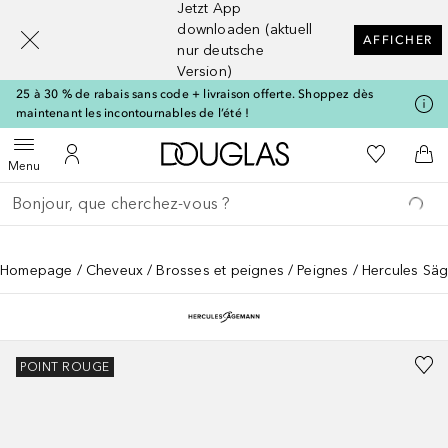
Jetzt App
[navigation.slideout.screenreader]
downloaden (aktuell
AFFICHER
nur deutsche
Version)
25 à 30 % de rabais sans code + livraison offerte. Shoppez dès
maintenant les incontournables de l’été !
Vers l'accueil Douglas
Vers Ma Li
Ouvrir le menu
Vers Mon Compte
Vers
Menu
Retourner
Exécuter la recherche
Homepage
Cheveux
Brosses et peignes
Peignes
Hercules Sä
POINT ROUGE