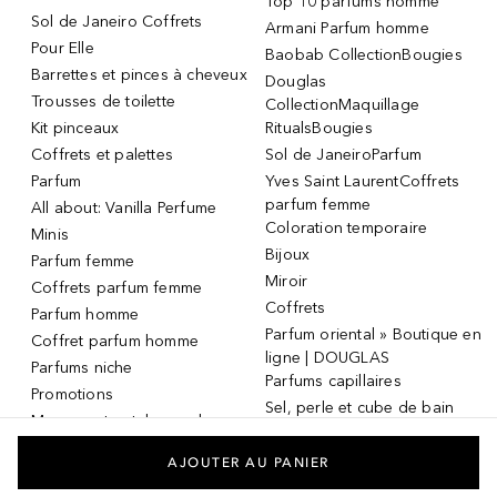
Top 10 parfums homme
Sol de Janeiro Coffrets
Armani Parfum homme
Pour Elle
Baobab CollectionBougies
Barrettes et pinces à cheveux
Douglas
Trousses de toilette
CollectionMaquillage
Kit pinceaux
RitualsBougies
Coffrets et palettes
Sol de JaneiroParfum
Parfum
Yves Saint LaurentCoffrets
parfum femme
All about: Vanilla Perfume
Coloration temporaire
Minis
Bijoux
Parfum femme
Miroir
Coffrets parfum femme
Coffrets
Parfum homme
Parfum oriental » Boutique en
Coffret parfum homme
ligne | DOUGLAS
Parfums niche
Parfums capillaires
Promotions
Sel, perle et cube de bain
Masque et patch pour les
Dermaroller
yeux
Masque et patch pour les
AJOUTER AU PANIER
yeux