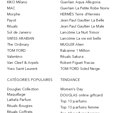
KIKO Milano
Guerlain Aqua Allegoria
MAC
Guerlain La Petite Robe Noire
Morphe
HERMÈS Terre d’Hermès
Payot
Jean Paul Gaultier La Belle
Rituals
Jean Paul Gaultier Le Male
Sol de Janeiro
Lancôme La Nuit Trésor
SWISS ARABIAN
Lancôme La vie est belle
The Ordinary
MUGLER Alien
TOM FORD
Rabanne 1 Million
Valentino
Rituals Sakura
Van Cleef & Arpels
Robert Piguet Fracas
Yves Saint Laurent
TOM FORD Soleil Neige
CATÉGORIES POPULAIRES
TENDANCE
Douglas Collection
Women's Day
Maquillage
DOUGLAS online giftcard
Lattafa Parfum
Top 10 parfums
Rituals Bougies
Top 10 parfums femme
Rituals Coffrets