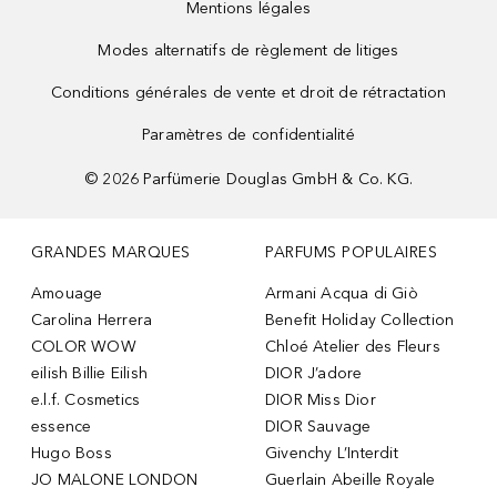
Mentions légales
Modes alternatifs de règlement de litiges
Conditions générales de vente et droit de rétractation
Paramètres de confidentialité
©
2026
Parfümerie Douglas GmbH & Co. KG.
GRANDES MARQUES
PARFUMS POPULAIRES
Amouage
Armani Acqua di Giò
Carolina Herrera
Benefit Holiday Collection
COLOR WOW
Chloé Atelier des Fleurs
eilish Billie Eilish
DIOR J’adore
e.l.f. Cosmetics
DIOR Miss Dior
essence
DIOR Sauvage
Hugo Boss
Givenchy L’Interdit
JO MALONE LONDON
Guerlain Abeille Royale