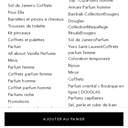
Top 10 parfums homme
Sol de Janeiro Coffrets
Armani Parfum homme
Pour Elle
Baobab CollectionBougies
Barrettes et pinces à cheveux
Douglas
Trousses de toilette
CollectionMaquillage
Kit pinceaux
RitualsBougies
Coffrets et palettes
Sol de JaneiroParfum
Parfum
Yves Saint LaurentCoffrets
parfum femme
All about: Vanilla Perfume
Coloration temporaire
Minis
Bijoux
Parfum femme
Miroir
Coffrets parfum femme
Coffrets
Parfum homme
Parfum oriental » Boutique en
Coffret parfum homme
ligne | DOUGLAS
Parfums niche
Parfums capillaires
Promotions
Sel, perle et cube de bain
Masque et patch pour les
Dermaroller
yeux
Masque et patch pour les
AJOUTER AU PANIER
yeux