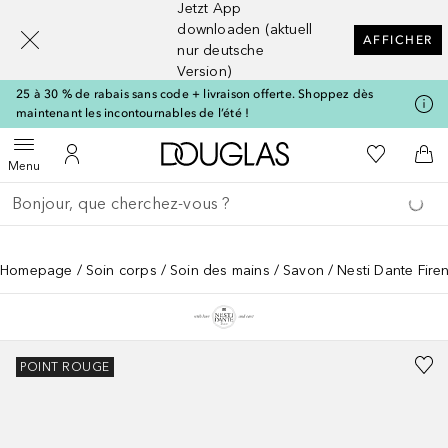
Jetzt App
[navigation.slideout.screenreader]
downloaden (aktuell
AFFICHER
nur deutsche
Version)
25 à 30 % de rabais sans code + livraison offerte. Shoppez dès
maintenant les incontournables de l’été !
Vers l'accueil Douglas
Vers Ma Li
Ouvrir le menu
Vers Mon Compte
Vers
Menu
Retourner
Exécuter la recherche
Homepage
Soin corps
Soin des mains
Savon
Nesti Dante Fire
POINT ROUGE