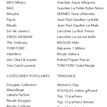
KIKO Milano
Guerlain Aqua Allegoria
MAC
Guerlain La Petite Robe Noire
Morphe
HERMÈS Terre d’Hermès
Payot
Jean Paul Gaultier La Belle
Rituals
Jean Paul Gaultier Le Male
Sol de Janeiro
Lancôme La Nuit Trésor
SWISS ARABIAN
Lancôme La vie est belle
The Ordinary
MUGLER Alien
TOM FORD
Rabanne 1 Million
Valentino
Rituals Sakura
Van Cleef & Arpels
Robert Piguet Fracas
Yves Saint Laurent
TOM FORD Soleil Neige
CATÉGORIES POPULAIRES
TENDANCE
Douglas Collection
Women's Day
Maquillage
DOUGLAS online giftcard
Lattafa Parfum
Top 10 parfums
Rituals Bougies
Top 10 parfums femme
Rituals Coffrets