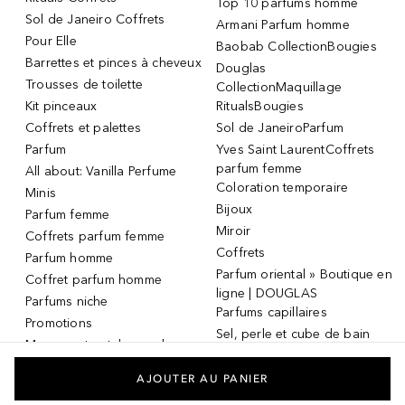
Top 10 parfums homme
Sol de Janeiro Coffrets
Armani Parfum homme
Pour Elle
Baobab CollectionBougies
Barrettes et pinces à cheveux
Douglas
Trousses de toilette
CollectionMaquillage
Kit pinceaux
RitualsBougies
Coffrets et palettes
Sol de JaneiroParfum
Parfum
Yves Saint LaurentCoffrets
parfum femme
All about: Vanilla Perfume
Coloration temporaire
Minis
Bijoux
Parfum femme
Miroir
Coffrets parfum femme
Coffrets
Parfum homme
Parfum oriental » Boutique en
Coffret parfum homme
ligne | DOUGLAS
Parfums niche
Parfums capillaires
Promotions
Sel, perle et cube de bain
Masque et patch pour les
Dermaroller
yeux
Masque et patch pour les
AJOUTER AU PANIER
yeux