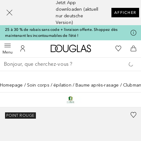
Jetzt App
[navigation.slideout.screenreader]
downloaden (aktuell
AFFICHER
nur deutsche
Version)
25 à 30 % de rabais sans code + livraison offerte. Shoppez dès
maintenant les incontournables de l’été !
Vers l'accueil Douglas
Vers Ma Li
Ouvrir le menu
Vers Mon Compte
Vers
Menu
Retourner
Exécuter la recherche
Homepage
Soin corps
épilation
Baume après-rasage
Clubman
POINT ROUGE