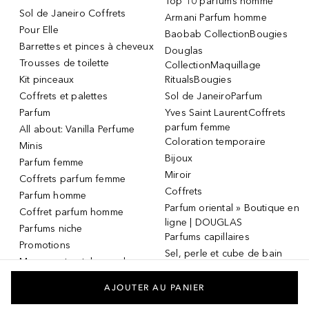
Top 10 parfums homme
Sol de Janeiro Coffrets
Armani Parfum homme
Pour Elle
Baobab CollectionBougies
Barrettes et pinces à cheveux
Douglas
Trousses de toilette
CollectionMaquillage
Kit pinceaux
RitualsBougies
Coffrets et palettes
Sol de JaneiroParfum
Parfum
Yves Saint LaurentCoffrets
parfum femme
All about: Vanilla Perfume
Coloration temporaire
Minis
Bijoux
Parfum femme
Miroir
Coffrets parfum femme
Coffrets
Parfum homme
Parfum oriental » Boutique en
Coffret parfum homme
ligne | DOUGLAS
Parfums niche
Parfums capillaires
Promotions
Sel, perle et cube de bain
Masque et patch pour les
Dermaroller
yeux
Masque et patch pour les
AJOUTER AU PANIER
yeux