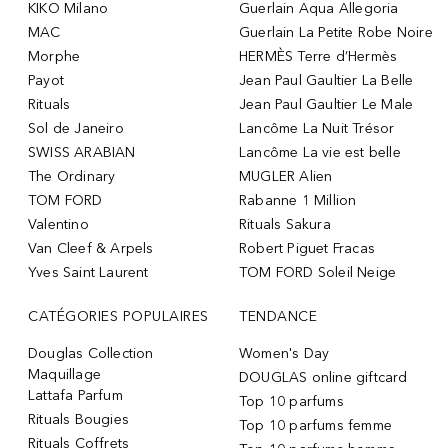
KIKO Milano
Guerlain Aqua Allegoria
MAC
Guerlain La Petite Robe Noire
Morphe
HERMÈS Terre d’Hermès
Payot
Jean Paul Gaultier La Belle
Rituals
Jean Paul Gaultier Le Male
Sol de Janeiro
Lancôme La Nuit Trésor
SWISS ARABIAN
Lancôme La vie est belle
The Ordinary
MUGLER Alien
TOM FORD
Rabanne 1 Million
Valentino
Rituals Sakura
Van Cleef & Arpels
Robert Piguet Fracas
Yves Saint Laurent
TOM FORD Soleil Neige
CATÉGORIES POPULAIRES
TENDANCE
Douglas Collection
Women's Day
Maquillage
DOUGLAS online giftcard
Lattafa Parfum
Top 10 parfums
Rituals Bougies
Top 10 parfums femme
Rituals Coffrets