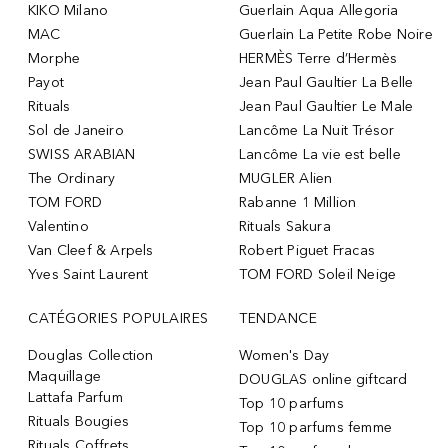
KIKO Milano
Guerlain Aqua Allegoria
MAC
Guerlain La Petite Robe Noire
Morphe
HERMÈS Terre d’Hermès
Payot
Jean Paul Gaultier La Belle
Rituals
Jean Paul Gaultier Le Male
Sol de Janeiro
Lancôme La Nuit Trésor
SWISS ARABIAN
Lancôme La vie est belle
The Ordinary
MUGLER Alien
TOM FORD
Rabanne 1 Million
Valentino
Rituals Sakura
Van Cleef & Arpels
Robert Piguet Fracas
Yves Saint Laurent
TOM FORD Soleil Neige
CATÉGORIES POPULAIRES
TENDANCE
Douglas Collection
Women's Day
Maquillage
DOUGLAS online giftcard
Lattafa Parfum
Top 10 parfums
Rituals Bougies
Top 10 parfums femme
Rituals Coffrets