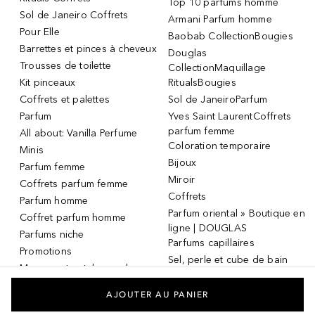
Top 10 parfums homme
Sol de Janeiro Coffrets
Armani Parfum homme
Pour Elle
Baobab CollectionBougies
Barrettes et pinces à cheveux
Douglas
Trousses de toilette
CollectionMaquillage
Kit pinceaux
RitualsBougies
Coffrets et palettes
Sol de JaneiroParfum
Parfum
Yves Saint LaurentCoffrets
parfum femme
All about: Vanilla Perfume
Coloration temporaire
Minis
Bijoux
Parfum femme
Miroir
Coffrets parfum femme
Coffrets
Parfum homme
Parfum oriental » Boutique en
Coffret parfum homme
ligne | DOUGLAS
Parfums niche
Parfums capillaires
Promotions
Sel, perle et cube de bain
Masque et patch pour les
Dermaroller
yeux
Masque et patch pour les
AJOUTER AU PANIER
yeux