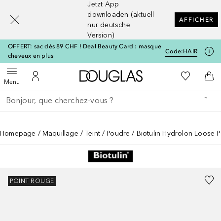
Jetzt App
[navigation.slideout.screenreader]
downloaden (aktuell
AFFICHER
nur deutsche
Version)
OFFERT: sac dès 89 CHF ! Deal Beauty Card : masque
Code:
HAIR
cheveux en plus
Vers l'accueil Douglas
Vers Ma Li
Ouvrir le menu
Vers Mon Compte
Vers
Menu
Retourner
Exécuter la recherche
Homepage
Maquillage
Teint
Poudre
Biotulin Hydrolon Loose 
POINT ROUGE