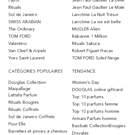
Payot
Jean Paul Gaultier La Belle
Rituals
Jean Paul Gaultier Le Male
Sol de Janeiro
Lancôme La Nuit Trésor
SWISS ARABIAN
Lancôme La vie est belle
The Ordinary
MUGLER Alien
TOM FORD
Rabanne 1 Million
Valentino
Rituals Sakura
Van Cleef & Arpels
Robert Piguet Fracas
Yves Saint Laurent
TOM FORD Soleil Neige
CATÉGORIES POPULAIRES
TENDANCE
Douglas Collection
Women's Day
Maquillage
DOUGLAS online giftcard
Lattafa Parfum
Top 10 parfums
Rituals Bougies
Top 10 parfums femme
Rituals Coffrets
Top 10 parfums homme
Sol de Janeiro Coffrets
Armani Parfum homme
Pour Elle
Baobab CollectionBougies
Barrettes et pinces à cheveux
Douglas