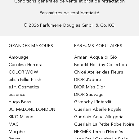
Conditions générales de vente et droit de rétractation
Paramètres de confidentialité
©
2026
Parfümerie Douglas GmbH & Co. KG.
GRANDES MARQUES
PARFUMS POPULAIRES
Amouage
Armani Acqua di Giò
Carolina Herrera
Benefit Holiday Collection
COLOR WOW
Chloé Atelier des Fleurs
eilish Billie Eilish
DIOR J’adore
e.l.f. Cosmetics
DIOR Miss Dior
essence
DIOR Sauvage
Hugo Boss
Givenchy L’Interdit
JO MALONE LONDON
Guerlain Abeille Royale
KIKO Milano
Guerlain Aqua Allegoria
MAC
Guerlain La Petite Robe Noire
Morphe
HERMÈS Terre d’Hermès