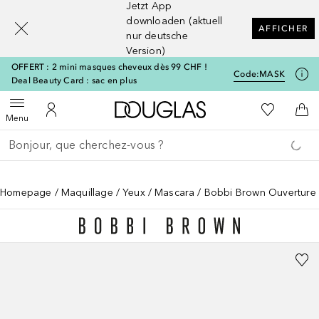
Jetzt App
[navigation.slideout.screenreader]
downloaden (aktuell
AFFICHER
nur deutsche
Version)
OFFERT : 2 mini masques cheveux dès 99 CHF !
Code:
MASK
Deal Beauty Card : sac en plus
Vers l'accueil Douglas
Vers Ma Li
Ouvrir le menu
Vers Mon Compte
Vers
Menu
Retourner
Exécuter la recherche
Homepage
Maquillage
Yeux
Mascara
Bobbi Brown Ouverture