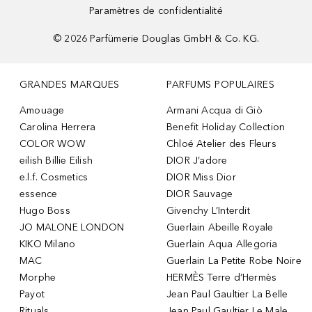
Paramètres de confidentialité
©
2026
Parfümerie Douglas GmbH & Co. KG.
GRANDES MARQUES
PARFUMS POPULAIRES
Amouage
Armani Acqua di Giò
Carolina Herrera
Benefit Holiday Collection
COLOR WOW
Chloé Atelier des Fleurs
eilish Billie Eilish
DIOR J’adore
e.l.f. Cosmetics
DIOR Miss Dior
essence
DIOR Sauvage
Hugo Boss
Givenchy L’Interdit
JO MALONE LONDON
Guerlain Abeille Royale
KIKO Milano
Guerlain Aqua Allegoria
MAC
Guerlain La Petite Robe Noire
Morphe
HERMÈS Terre d’Hermès
Payot
Jean Paul Gaultier La Belle
Rituals
Jean Paul Gaultier Le Male