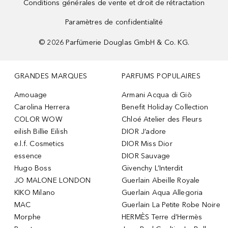
Conditions générales de vente et droit de rétractation
Paramètres de confidentialité
©
2026
Parfümerie Douglas GmbH & Co. KG.
GRANDES MARQUES
PARFUMS POPULAIRES
Amouage
Armani Acqua di Giò
Carolina Herrera
Benefit Holiday Collection
COLOR WOW
Chloé Atelier des Fleurs
eilish Billie Eilish
DIOR J’adore
e.l.f. Cosmetics
DIOR Miss Dior
essence
DIOR Sauvage
Hugo Boss
Givenchy L’Interdit
JO MALONE LONDON
Guerlain Abeille Royale
KIKO Milano
Guerlain Aqua Allegoria
MAC
Guerlain La Petite Robe Noire
Morphe
HERMÈS Terre d’Hermès