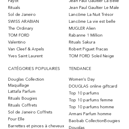
Payot
Jean Paul Gaultier La Belle
Rituals
Jean Paul Gaultier Le Male
Sol de Janeiro
Lancôme La Nuit Trésor
SWISS ARABIAN
Lancôme La vie est belle
The Ordinary
MUGLER Alien
TOM FORD
Rabanne 1 Million
Valentino
Rituals Sakura
Van Cleef & Arpels
Robert Piguet Fracas
Yves Saint Laurent
TOM FORD Soleil Neige
CATÉGORIES POPULAIRES
TENDANCE
Douglas Collection
Women's Day
Maquillage
DOUGLAS online giftcard
Lattafa Parfum
Top 10 parfums
Rituals Bougies
Top 10 parfums femme
Rituals Coffrets
Top 10 parfums homme
Sol de Janeiro Coffrets
Armani Parfum homme
Pour Elle
Baobab CollectionBougies
Barrettes et pinces à cheveux
Douglas