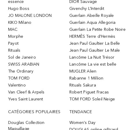
essence
DIOR Sauvage
Hugo Boss
Givenchy L’Interdit
JO MALONE LONDON
Guerlain Abeille Royale
KIKO Milano
Guerlain Aqua Allegoria
MAC
Guerlain La Petite Robe Noire
Morphe
HERMÈS Terre d’Hermès
Payot
Jean Paul Gaultier La Belle
Rituals
Jean Paul Gaultier Le Male
Sol de Janeiro
Lancôme La Nuit Trésor
SWISS ARABIAN
Lancôme La vie est belle
The Ordinary
MUGLER Alien
TOM FORD
Rabanne 1 Million
Valentino
Rituals Sakura
Van Cleef & Arpels
Robert Piguet Fracas
Yves Saint Laurent
TOM FORD Soleil Neige
CATÉGORIES POPULAIRES
TENDANCE
Douglas Collection
Women's Day
Maquillage
DOUGLAS online giftcard