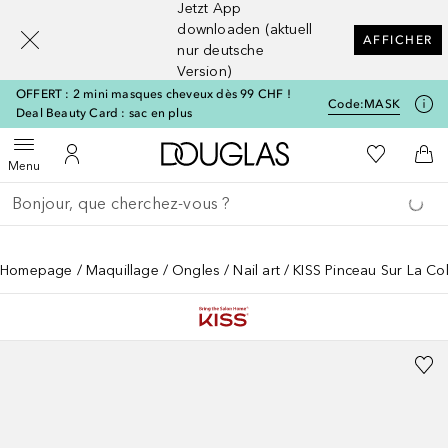
Jetzt App
[navigation.slideout.screenreader]
downloaden (aktuell
AFFICHER
nur deutsche
Version)
OFFERT : 2 mini masques cheveux dès 99 CHF !
Code:
MASK
Deal Beauty Card : sac en plus
Vers l'accueil Douglas
Vers Ma Li
Ouvrir le menu
Vers Mon Compte
Vers
Menu
Retourner
Exécuter la recherche
Homepage
Maquillage
Ongles
Nail art
KISS Pinceau Sur La Co