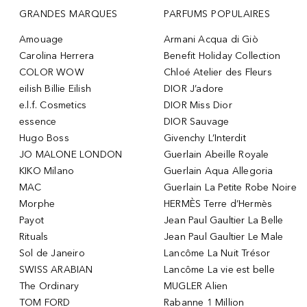
GRANDES MARQUES
PARFUMS POPULAIRES
Amouage
Armani Acqua di Giò
Carolina Herrera
Benefit Holiday Collection
COLOR WOW
Chloé Atelier des Fleurs
eilish Billie Eilish
DIOR J’adore
e.l.f. Cosmetics
DIOR Miss Dior
essence
DIOR Sauvage
Hugo Boss
Givenchy L’Interdit
JO MALONE LONDON
Guerlain Abeille Royale
KIKO Milano
Guerlain Aqua Allegoria
MAC
Guerlain La Petite Robe Noire
Morphe
HERMÈS Terre d’Hermès
Payot
Jean Paul Gaultier La Belle
Rituals
Jean Paul Gaultier Le Male
Sol de Janeiro
Lancôme La Nuit Trésor
SWISS ARABIAN
Lancôme La vie est belle
The Ordinary
MUGLER Alien
TOM FORD
Rabanne 1 Million