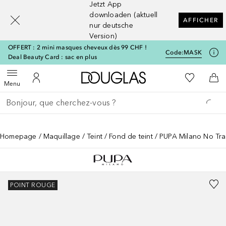
Jetzt App
[navigation.slideout.screenreader]
downloaden (aktuell
AFFICHER
nur deutsche
Version)
OFFERT : 2 mini masques cheveux dès 99 CHF !
Code:
MASK
Deal Beauty Card : sac en plus
Vers l'accueil Douglas
Vers Ma Li
Ouvrir le menu
Vers Mon Compte
Vers
Menu
Retourner
Exécuter la recherche
Homepage
Maquillage
Teint
Fond de teint
PUPA Milano No Tra
POINT ROUGE