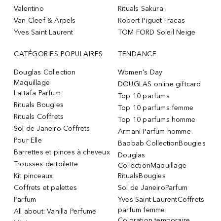
Valentino
Rituals Sakura
Van Cleef & Arpels
Robert Piguet Fracas
Yves Saint Laurent
TOM FORD Soleil Neige
CATÉGORIES POPULAIRES
TENDANCE
Douglas Collection
Women's Day
Maquillage
DOUGLAS online giftcard
Lattafa Parfum
Top 10 parfums
Rituals Bougies
Top 10 parfums femme
Rituals Coffrets
Top 10 parfums homme
Sol de Janeiro Coffrets
Armani Parfum homme
Pour Elle
Baobab CollectionBougies
Barrettes et pinces à cheveux
Douglas
Trousses de toilette
CollectionMaquillage
Kit pinceaux
RitualsBougies
Coffrets et palettes
Sol de JaneiroParfum
Parfum
Yves Saint LaurentCoffrets
parfum femme
All about: Vanilla Perfume
Coloration temporaire