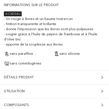
E (CI 17200), YELLOW 5 LAKE (CI 19140)] ILN55718
INFORMATIONS SUR LE PRODUIT
CADEAU
Un rouge à lèvres et un baume tout-en-un
finition transparente et brillante
donne l'impression que les lèvres sont plus pulpeuses
soigne grâce à l'huile de pépins de framboise et à l'huile
d'olive bio
apporte de la souplesse aux lèvres
sans paraffine
sans silicone
sans comédogènes
DÉTAILS PRODUIT
UTILISATION
COMPOSANTS