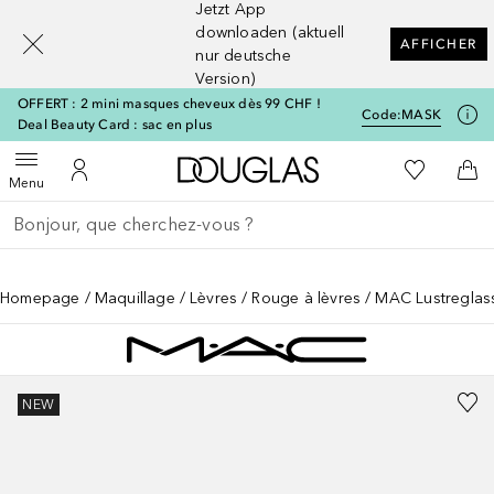
Jetzt App
[navigation.slideout.screenreader]
downloaden (aktuell
AFFICHER
nur deutsche
Version)
OFFERT : 2 mini masques cheveux dès 99 CHF !
Code:
MASK
Deal Beauty Card : sac en plus
Vers l'accueil Douglas
Vers Ma Li
Ouvrir le menu
Vers Mon Compte
Vers
Menu
Retourner
Exécuter la recherche
Homepage
Maquillage
Lèvres
Rouge à lèvres
MAC Lustreglas
NEW