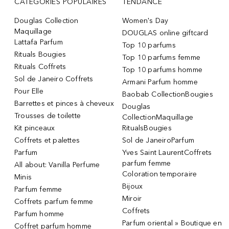
CATÉGORIES POPULAIRES
TENDANCE
Douglas Collection
Women's Day
Maquillage
DOUGLAS online giftcard
Lattafa Parfum
Top 10 parfums
Rituals Bougies
Top 10 parfums femme
Rituals Coffrets
Top 10 parfums homme
Sol de Janeiro Coffrets
Armani Parfum homme
Pour Elle
Baobab CollectionBougies
Barrettes et pinces à cheveux
Douglas
Trousses de toilette
CollectionMaquillage
Kit pinceaux
RitualsBougies
Coffrets et palettes
Sol de JaneiroParfum
Parfum
Yves Saint LaurentCoffrets
parfum femme
All about: Vanilla Perfume
Coloration temporaire
Minis
Bijoux
Parfum femme
Miroir
Coffrets parfum femme
Coffrets
Parfum homme
Parfum oriental » Boutique en
Coffret parfum homme