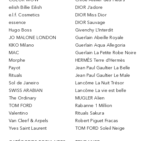
eilish Billie Eilish
DIOR J’adore
e.l.f. Cosmetics
DIOR Miss Dior
essence
DIOR Sauvage
Hugo Boss
Givenchy L’Interdit
JO MALONE LONDON
Guerlain Abeille Royale
KIKO Milano
Guerlain Aqua Allegoria
MAC
Guerlain La Petite Robe Noire
Morphe
HERMÈS Terre d’Hermès
Payot
Jean Paul Gaultier La Belle
Rituals
Jean Paul Gaultier Le Male
Sol de Janeiro
Lancôme La Nuit Trésor
SWISS ARABIAN
Lancôme La vie est belle
The Ordinary
MUGLER Alien
TOM FORD
Rabanne 1 Million
Valentino
Rituals Sakura
Van Cleef & Arpels
Robert Piguet Fracas
Yves Saint Laurent
TOM FORD Soleil Neige