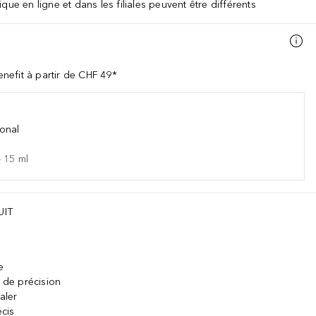
que en ligne et dans les filiales peuvent être différents
nefit à partir de CHF 49*
onal
-
15
ml
UIT
e
s de précision
aler
écis