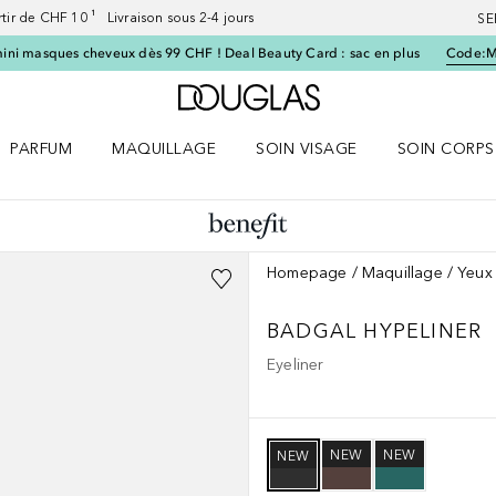
artir de CHF 10 ¹ Livraison sous 2-4 jours
SE
ini masques cheveux dès 99 CHF ! Deal Beauty Card : sac en plus
Code:
Vers l'accueil Douglas
PARFUM
MAQUILLAGE
SOIN VISAGE
SOIN CORPS
ES le menu
Ouvrir Parfum le menu
Ouvrir Maquillage le menu
Ouvrir Soin visage le menu
Ouvrir Soin c
Homepage
Maquillage
Yeux
BADGAL HYPELINER
Eyeliner
NEW
NEW
NEW