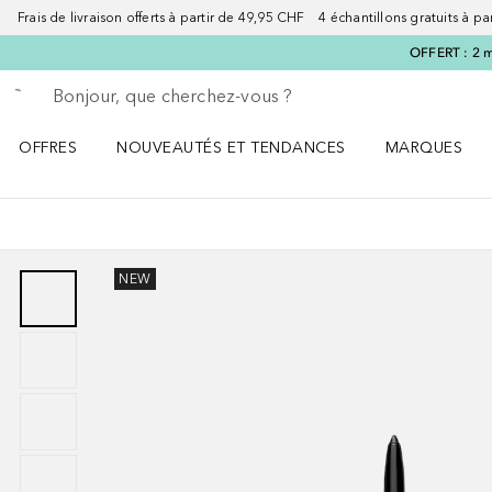
Frais de livraison offerts à partir de 49,95 CHF 4 échantillons gratuits à p
OFFERT : 2 m
Retourner
Exécuter la recherche
OFFRES
NOUVEAUTÉS ET TENDANCES
MARQUES
Ouvrir OFFRES le menu
Ouvrir NOUVEAUTÉS ET TENDANCES le menu
Ouvrir MARQU
NEW