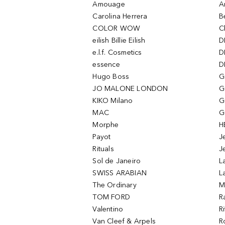
Amouage
A
Carolina Herrera
B
COLOR WOW
C
eilish Billie Eilish
D
e.l.f. Cosmetics
D
essence
D
Hugo Boss
G
JO MALONE LONDON
G
KIKO Milano
G
MAC
G
Morphe
H
Payot
J
Rituals
J
Sol de Janeiro
L
SWISS ARABIAN
L
The Ordinary
M
TOM FORD
R
Valentino
R
Van Cleef & Arpels
R