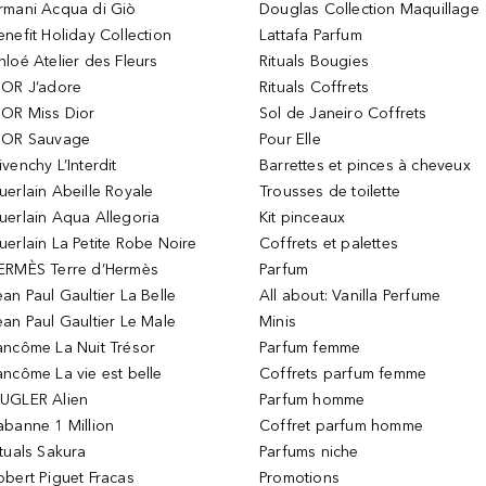
rmani Acqua di Giò
Douglas Collection Maquillage
enefit Holiday Collection
Lattafa Parfum
hloé Atelier des Fleurs
Rituals Bougies
IOR J’adore
Rituals Coffrets
IOR Miss Dior
Sol de Janeiro Coffrets
IOR Sauvage
Pour Elle
ivenchy L’Interdit
Barrettes et pinces à cheveux
uerlain Abeille Royale
Trousses de toilette
uerlain Aqua Allegoria
Kit pinceaux
uerlain La Petite Robe Noire
Coffrets et palettes
ERMÈS Terre d’Hermès
Parfum
ean Paul Gaultier La Belle
All about: Vanilla Perfume
ean Paul Gaultier Le Male
Minis
ancôme La Nuit Trésor
Parfum femme
ancôme La vie est belle
Coffrets parfum femme
UGLER Alien
Parfum homme
abanne 1 Million
Coffret parfum homme
ituals Sakura
Parfums niche
obert Piguet Fracas
Promotions