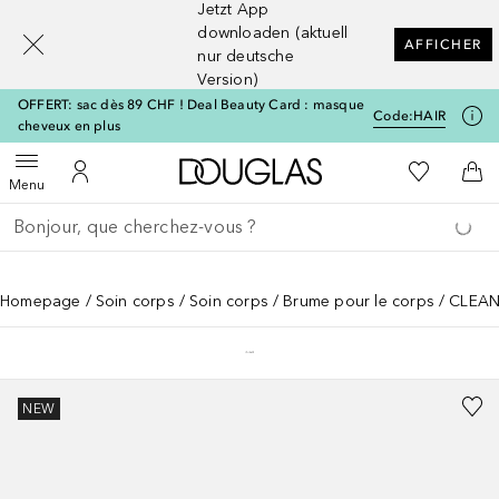
Jetzt App
[navigation.slideout.screenreader]
downloaden (aktuell
AFFICHER
nur deutsche
Version)
OFFERT: sac dès 89 CHF ! Deal Beauty Card : masque
Code:
HAIR
cheveux en plus
Vers l'accueil Douglas
Vers Ma Li
Ouvrir le menu
Vers Mon Compte
Vers
Menu
Retourner
Exécuter la recherche
Homepage
Soin corps
Soin corps
Brume pour le corps
CLEAN 
NEW