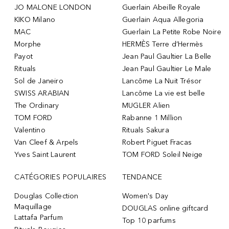
JO MALONE LONDON
Guerlain Abeille Royale
KIKO Milano
Guerlain Aqua Allegoria
MAC
Guerlain La Petite Robe Noire
Morphe
HERMÈS Terre d’Hermès
Payot
Jean Paul Gaultier La Belle
Rituals
Jean Paul Gaultier Le Male
Sol de Janeiro
Lancôme La Nuit Trésor
SWISS ARABIAN
Lancôme La vie est belle
The Ordinary
MUGLER Alien
TOM FORD
Rabanne 1 Million
Valentino
Rituals Sakura
Van Cleef & Arpels
Robert Piguet Fracas
Yves Saint Laurent
TOM FORD Soleil Neige
CATÉGORIES POPULAIRES
TENDANCE
Douglas Collection
Women's Day
Maquillage
DOUGLAS online giftcard
Lattafa Parfum
Top 10 parfums