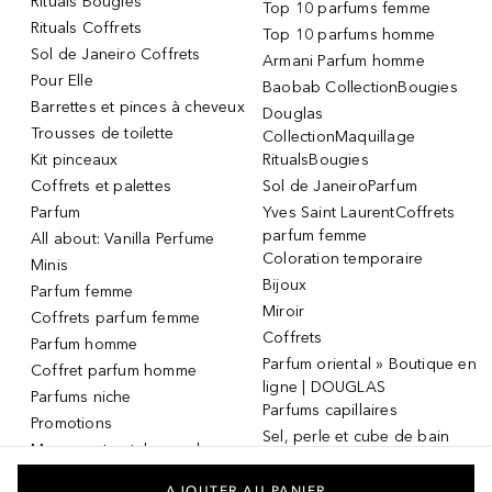
Rituals Bougies
Top 10 parfums femme
Rituals Coffrets
Top 10 parfums homme
Sol de Janeiro Coffrets
Armani Parfum homme
Pour Elle
Baobab CollectionBougies
Barrettes et pinces à cheveux
Douglas
Trousses de toilette
CollectionMaquillage
Kit pinceaux
RitualsBougies
Coffrets et palettes
Sol de JaneiroParfum
Parfum
Yves Saint LaurentCoffrets
parfum femme
All about: Vanilla Perfume
Coloration temporaire
Minis
Bijoux
Parfum femme
Miroir
Coffrets parfum femme
Coffrets
Parfum homme
Parfum oriental » Boutique en
Coffret parfum homme
ligne | DOUGLAS
Parfums niche
Parfums capillaires
Promotions
Sel, perle et cube de bain
Masque et patch pour les
Dermaroller
yeux
Masque et patch pour les
AJOUTER AU PANIER