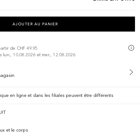
AJOUTER AU PANIER
partir de
CHF 49.95
re lun., 10.08.2026 et mer., 12.08.2026
 magasin
que en ligne et dans les filiales peuvent être différents
UIT
ux et le corps