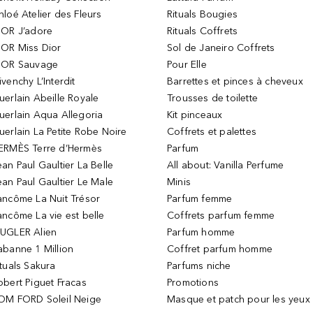
hloé Atelier des Fleurs
Rituals Bougies
IOR J’adore
Rituals Coffrets
IOR Miss Dior
Sol de Janeiro Coffrets
IOR Sauvage
Pour Elle
ivenchy L’Interdit
Barrettes et pinces à cheveux
uerlain Abeille Royale
Trousses de toilette
uerlain Aqua Allegoria
Kit pinceaux
uerlain La Petite Robe Noire
Coffrets et palettes
ERMÈS Terre d’Hermès
Parfum
ean Paul Gaultier La Belle
All about: Vanilla Perfume
ean Paul Gaultier Le Male
Minis
ancôme La Nuit Trésor
Parfum femme
ancôme La vie est belle
Coffrets parfum femme
UGLER Alien
Parfum homme
abanne 1 Million
Coffret parfum homme
ituals Sakura
Parfums niche
obert Piguet Fracas
Promotions
OM FORD Soleil Neige
Masque et patch pour les yeux