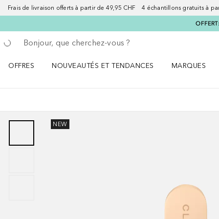
Frais de livraison offerts à partir de 49,95 CHF 4 échantillons gratuits à p
OFFERT:
Retourner
Exécuter la recherche
OFFRES
NOUVEAUTÉS ET TENDANCES
MARQUES
Ouvrir OFFRES le menu
Ouvrir NOUVEAUTÉS ET TENDANCES le menu
Ouvrir MARQU
NEW