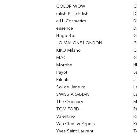
COLOR WOW
C
eilish Billie Eilish
D
e.l.f. Cosmetics
D
essence
D
Hugo Boss
G
JO MALONE LONDON
G
KIKO Milano
G
MAC
G
Morphe
H
Payot
J
Rituals
J
Sol de Janeiro
L
SWISS ARABIAN
L
The Ordinary
M
TOM FORD
R
Valentino
R
Van Cleef & Arpels
R
Yves Saint Laurent
T