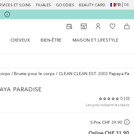
FR
DE
RVICES ET SOINS
FILIALES
GOODIES
BEAUTY CARD
Vers Ma Li
Vers le Storefinder
Vers Mon Compte
Vers
CHEVEUX
BIEN-ÊTRE
MAISON ET LIFESTYLE
D
orps le menu
Ouvrir Cheveux le menu
Ouvrir Bien-être le menu
Ouvrir Maison et Lifestyle le m
Ou
corps
Brume pour le corps
CLEAN CLEAN EST. 2003 Papaya Para
AYA PARADISE
0
(
0
)
Les prix incluent les taxes
S-Prix
CHF 39.90
Online
CHF 31.90