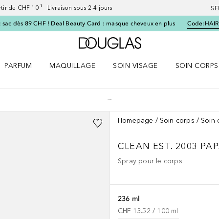
artir de CHF 10 ¹ Livraison sous 2-4 jours
SE
 sac dès 89 CHF ! Deal Beauty Card : masque cheveux en plus
Code:
HAIR
Vers l'accueil Douglas
PARFUM
MAQUILLAGE
SOIN VISAGE
SOIN CORPS
ES le menu
Ouvrir Parfum le menu
Ouvrir Maquillage le menu
Ouvrir Soin visage le menu
Ouvrir Soin c
Homepage
Soin corps
Soin 
CLEAN EST. 2003
PAP
Spray pour le corps
236 ml
CHF 13.52
 / 
100
ml