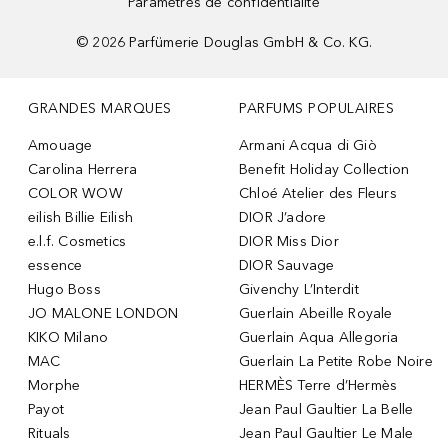
Paramètres de confidentialité
©
2026
Parfümerie Douglas GmbH & Co. KG.
GRANDES MARQUES
PARFUMS POPULAIRES
Amouage
Armani Acqua di Giò
Carolina Herrera
Benefit Holiday Collection
COLOR WOW
Chloé Atelier des Fleurs
eilish Billie Eilish
DIOR J’adore
e.l.f. Cosmetics
DIOR Miss Dior
essence
DIOR Sauvage
Hugo Boss
Givenchy L’Interdit
JO MALONE LONDON
Guerlain Abeille Royale
KIKO Milano
Guerlain Aqua Allegoria
MAC
Guerlain La Petite Robe Noire
Morphe
HERMÈS Terre d’Hermès
Payot
Jean Paul Gaultier La Belle
Rituals
Jean Paul Gaultier Le Male