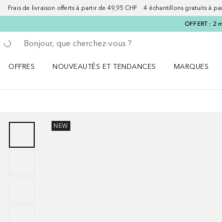
Frais de livraison offerts à partir de 49,95 CHF 4 échantillons gratuits à p
OFFERT : 2 m
Retourner
Exécuter la recherche
OFFRES
NOUVEAUTÉS ET TENDANCES
MARQUES
Ouvrir OFFRES le menu
Ouvrir NOUVEAUTÉS ET TENDANCES le menu
Ouvrir MARQU
NEW