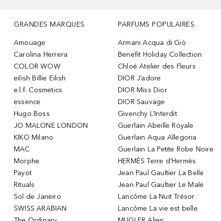
GRANDES MARQUES
PARFUMS POPULAIRES
Amouage
Armani Acqua di Giò
Carolina Herrera
Benefit Holiday Collection
COLOR WOW
Chloé Atelier des Fleurs
eilish Billie Eilish
DIOR J’adore
e.l.f. Cosmetics
DIOR Miss Dior
essence
DIOR Sauvage
Hugo Boss
Givenchy L’Interdit
JO MALONE LONDON
Guerlain Abeille Royale
KIKO Milano
Guerlain Aqua Allegoria
MAC
Guerlain La Petite Robe Noire
Morphe
HERMÈS Terre d’Hermès
Payot
Jean Paul Gaultier La Belle
Rituals
Jean Paul Gaultier Le Male
Sol de Janeiro
Lancôme La Nuit Trésor
SWISS ARABIAN
Lancôme La vie est belle
The Ordinary
MUGLER Alien