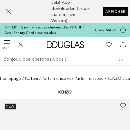
Jetzt App
[navigation.slideout.screenreader]
downloaden (aktuell
AFFICHER
nur deutsche
Version)
OFFERT : 2 mini masques cheveux dès 99 CHF !
Code:
MASK
Deal Beauty Card : sac en plus
Vers l'accueil Douglas
Vers Ma Li
Ouvrir le menu
Vers Mon Compte
Vers
Menu
Retourner
Exécuter la recherche
Homepage
Parfum
Parfum unisexe
Parfum unisexe
KENZO L’E
NEW