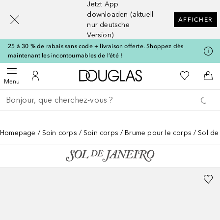
Jetzt App
[navigation.slideout.screenreader]
downloaden (aktuell
AFFICHER
nur deutsche
Version)
25 à 30 % de rabais sans code + livraison offerte. Shoppez dès
maintenant les incontournables de l’été !
Vers l'accueil Douglas
Vers Ma Li
Ouvrir le menu
Vers Mon Compte
Vers
Menu
Retourner
Exécuter la recherche
Homepage
Soin corps
Soin corps
Brume pour le corps
Sol de