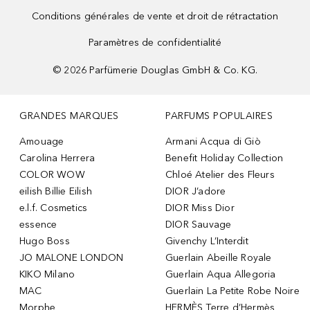
Conditions générales de vente et droit de rétractation
Paramètres de confidentialité
©
2026
Parfümerie Douglas GmbH & Co. KG.
GRANDES MARQUES
PARFUMS POPULAIRES
Amouage
Armani Acqua di Giò
Carolina Herrera
Benefit Holiday Collection
COLOR WOW
Chloé Atelier des Fleurs
eilish Billie Eilish
DIOR J’adore
e.l.f. Cosmetics
DIOR Miss Dior
essence
DIOR Sauvage
Hugo Boss
Givenchy L’Interdit
JO MALONE LONDON
Guerlain Abeille Royale
KIKO Milano
Guerlain Aqua Allegoria
MAC
Guerlain La Petite Robe Noire
Morphe
HERMÈS Terre d’Hermès