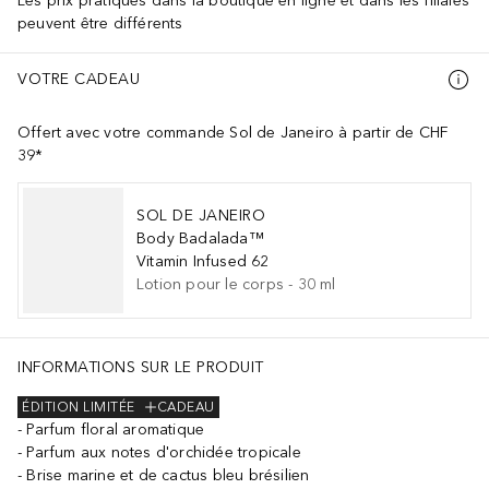
Les prix pratiqués dans la boutique en ligne et dans les filiales
peuvent être différents
VOTRE CADEAU
Offert avec votre commande Sol de Janeiro à partir de CHF
39*
SOL DE JANEIRO
Body Badalada™
Vitamin Infused 62
Lotion pour le corps
-
30
ml
INFORMATIONS SUR LE PRODUIT
ÉDITION LIMITÉE
CADEAU
Parfum floral aromatique
Parfum aux notes d'orchidée tropicale
Brise marine et de cactus bleu brésilien