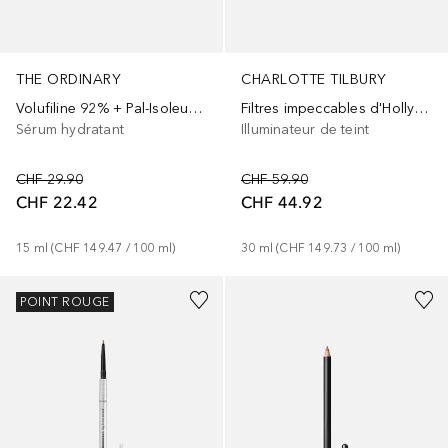
THE ORDINARY
CHARLOTTE TILBURY
Volufiline 92% + Pal-Isoleucine 1%
Filtres impeccables d'Hollywood
Sérum hydratant
Illuminateur de teint
CHF 29.90
CHF 59.90
CHF 22.42
CHF 44.92
15
ml
 (
CHF 149.47
 / 
100
ml
)
30
ml
 (
CHF 149.73
 / 
100
ml
)
+
9
+
32
POINT ROUGE