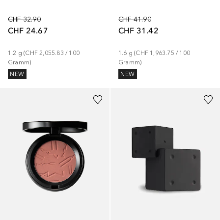
CHF 32.90
CHF 41.90
CHF 24.67
CHF 31.42
1.2
g
 (
CHF 2,055.83
 / 
100
1.6
g
 (
CHF 1,963.75
 / 
100
Gramm
)
Gramm
)
NEW
NEW
+
26