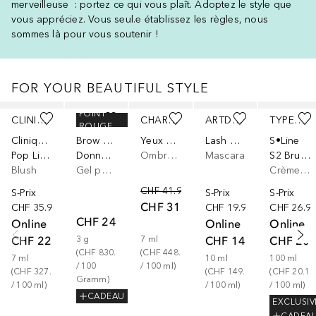
merveilleuse : portez ce qui vous plaît. Adoptez le style que
vous appréciez. Vous seul.e établissez les règles, nous
sommes là pour vous soutenir !
FOR YOUR BEAUTIFUL STYLE
Ignorer
POINT
CLINIQUE
BENEFIT
CHARLOTTE TILBURY
ARTDECO
TYPEBEA
ROUGE
Clinique Pop
Brow Collection
Yeux à hypnotiser
Lash Hero Tubing
S•Line
Pop Lip & Cheek Oil
Donne-moi les sourcils
Ombre à paupières
Mascara
S2 Brume de texture sel de mer
Blush
Gel pour les sourcils
Crème cheveux
CHF 41.90
S-Prix
S-Prix
S-Prix
CHF 31.42
CHF 35.99
CHF 19.90
CHF 26.9
CHF 24.90
Online
Online
Online
CHF 22.90
CHF 14.92
CHF 20.
3
g
7
ml
(
CHF 830.00
(
CHF 448.86
7
ml
10
ml
100
ml
/ 
100
/ 
100
ml
)
(
CHF 327.14
(
CHF 149.20
(
CHF 20.17
Gramm
)
/ 
100
ml
)
/ 
100
ml
)
/ 
100
ml
)
CADEAU
EXCLUSIV