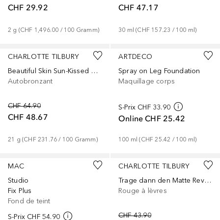
CHF 29.92
CHF 47.17
2
g
 (
CHF 1,496.00
 / 
100
Gramm
)
30
ml
 (
CHF 157.23
 / 
100
ml
)
+
1
CHARLOTTE TILBURY
ARTDECO
Beautiful Skin Sun-Kissed Glow Bronzer
Spray on Leg Foundation
Autobronzant
Maquillage corps
CHF 64.90
S-Prix
CHF 33.90
CHF 48.67
Online
CHF 25.42
21
g
 (
CHF 231.76
 / 
100
Gramm
)
100
ml
 (
CHF 25.42
 / 
100
ml
)
+
68
+
17
MAC
CHARLOTTE TILBURY
Studio
Trage dann den Matte Revolution Lippenstift direkt oder für ein extra präzises Ergebnis mit dem Lip Brush (separat erhältlich) auf.
Fix Plus
Rouge à lèvres
Fond de teint
CHF 43.90
S-Prix
CHF 54.90