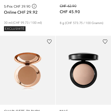
CHF 62.90
S-Prix
CHF 39.90
CHF 45.90
Online
CHF 29.92
30
ml
 (
CHF 99.73
 / 
100
ml
)
8
g
 (
CHF 573.75
 / 
100
Gramm
)
EXCLUSIVITÉ
+
1
+
11