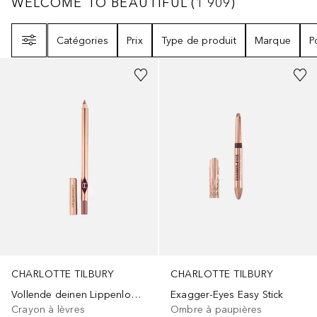
WELCOME TO BEAUTIFUL
1909
RÉSULTATS
WELCOME TO BEAUTIFUL
(
1 909
)
Filtre
Catégories
Prix
Type de produit
Marque
P
+
23
+
9
CHARLOTTE TILBURY
CHARLOTTE TILBURY
Vollende deinen Lippenlook, indem du deinen Matte Revolution oder K.I.S.S.I.N.G Lippenstift darüber aufträgst.
Exagger-Eyes Easy Stick
Crayon à lèvres
Ombre à paupières