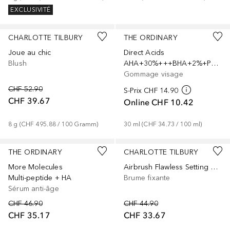
EXCLUSIVITÉ
+
5
CHARLOTTE TILBURY
THE ORDINARY
Joue au chic
Direct Acids
Blush
AHA+30%+++BHA+2%+Peeling+Solution
Gommage visage
CHF 52.90
S-Prix
CHF 14.90
CHF 39.67
Online
CHF 10.42
8
g
 (
CHF 495.88
 / 
100
Gramm
)
30
ml
 (
CHF 34.73
 / 
100
ml
)
THE ORDINARY
CHARLOTTE TILBURY
More Molecules
Airbrush Flawless Setting Spray Matte Blur
Multi-peptide + HA
Brume fixante
Sérum anti-âge
CHF 46.90
CHF 44.90
CHF 35.17
CHF 33.67