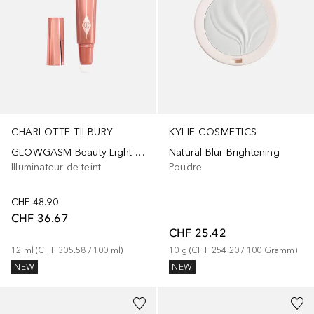
CHARLOTTE TILBURY
KYLIE COSMETICS
GLOWGASM Beauty Light Wand
Natural Blur Brightening
Illuminateur de teint
Poudre
CHF 48.90
CHF 36.67
CHF 25.42
12
ml
 (
CHF 305.58
 / 
100
ml
)
10
g
 (
CHF 254.20
 / 
100
Gramm
)
NEW
NEW