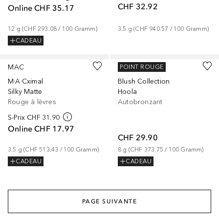
CHF 32.92
Online
CHF 35.17
12
g
 (
CHF 293.08
 / 
100
Gramm
)
3.5
g
 (
CHF 940.57
 / 
100
Gramm
)
CADEAU
+
38
+
4
MAC
BENEFIT
POINT ROUGE
M·A·Cximal
Blush Collection
Silky Matte
Hoola
Rouge à lèvres
Autobronzant
S-Prix
CHF 31.90
Online
CHF 17.97
CHF 29.90
3.5
g
 (
CHF 513.43
 / 
100
Gramm
)
8
g
 (
CHF 373.75
 / 
100
Gramm
)
CADEAU
CADEAU
PAGE SUIVANTE