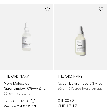
THE ORDINARY
THE ORDINARY
More Molecules
Acide Hyaluronique 2% + B5
Niacinamide+10%+++Zinc+1%
Sérum à l’acide hyaluronique
Sérum hydratant
CHF 22.90
S-Prix
CHF 14.90
CHF 17.17
Online
CHF 10.42