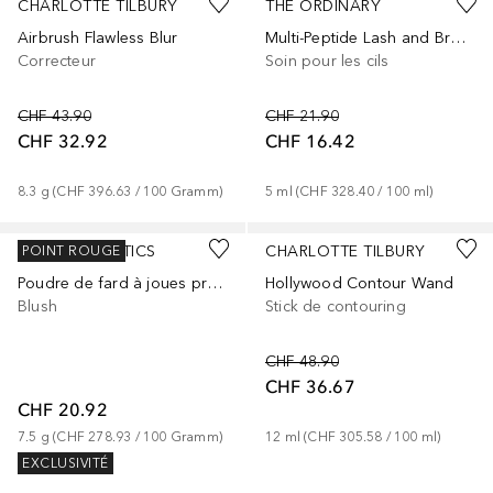
CHARLOTTE TILBURY
THE ORDINARY
Airbrush Flawless Blur
Multi-Peptide Lash and Brow Serum
Correcteur
Soin pour les cils
CHF 43.90
CHF 21.90
CHF 32.92
CHF 16.42
8.3
g
 (
CHF 396.63
 / 
100
Gramm
)
5
ml
 (
CHF 328.40
 / 
100
ml
)
+
2
+
4
KYLIE COSMETICS
CHARLOTTE TILBURY
POINT ROUGE
Poudre de fard à joues pressée
Hollywood Contour Wand
Blush
Stick de contouring
CHF 48.90
CHF 36.67
CHF 20.92
7.5
g
 (
CHF 278.93
 / 
100
Gramm
)
12
ml
 (
CHF 305.58
 / 
100
ml
)
EXCLUSIVITÉ