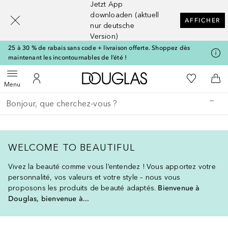
Jetzt App
[navigation.slideout.screenreader]
downloaden (aktuell
AFFICHER
nur deutsche
Version)
25 à 30 % de rabais sans code + livraison offerte. Shoppez dès
maintenant les incontournables de l’été !
Vers l'accueil Douglas
Vers Ma Li
Ouvrir le menu
Vers Mon Compte
Vers
Menu
Retourner
Exécuter la recherche
WELCOME TO BEAUTIFUL
Vivez la beauté comme vous l’entendez ! Vous apportez votre
personnalité, vos valeurs et votre style – nous vous
proposons les produits de beauté adaptés.
Bienvenue à
Douglas, bienvenue à...