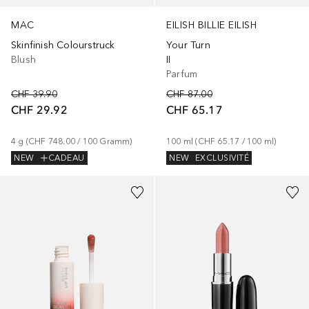
MAC
EILISH BILLIE EILISH
Skinfinish Colourstruck
Your Turn
Blush
II
Parfum
CHF 39.90
CHF 87.00
CHF 29.92
CHF 65.17
4
g
 (
CHF 748.00
 / 
100
Gramm
)
100
ml
 (
CHF 65.17
 / 
100
ml
)
NEW
CADEAU
NEW
EXCLUSIVITÉ
+
2
+
32