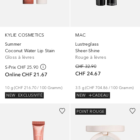
KYLIE COSMETICS
MAC
Summer
Lustreglass
Coconut Water Lip Stain
Sheer-Shine
Gloss à lèvres
Rouge à lèvres
CHF 32.90
S-Prix
CHF 25.90
CHF 24.67
Online
CHF 21.67
10
g
 (
CHF 216.70
 / 
100
Gramm
)
3.5
g
 (
CHF 704.86
 / 
100
Gramm
)
NEW
EXCLUSIVITÉ
NEW
CADEAU
+
1
+
1
POINT ROUGE