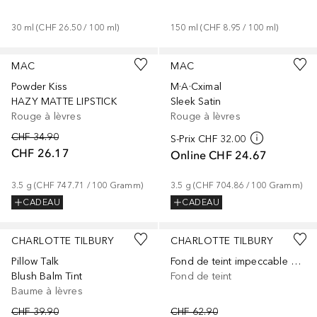
30
ml
 (
CHF 26.50
 / 
100
ml
)
150
ml
 (
CHF 8.95
 / 
100
ml
)
+
21
+
31
MAC
MAC
Powder Kiss
M·A·Cximal
HAZY MATTE LIPSTICK
Sleek Satin
Rouge à lèvres
Rouge à lèvres
CHF 34.90
S-Prix
CHF 32.00
CHF 26.17
Online
CHF 24.67
3.5
g
 (
CHF 747.71
 / 
100
Gramm
)
3.5
g
 (
CHF 704.86
 / 
100
Gramm
)
CADEAU
CADEAU
+
3
+
41
CHARLOTTE TILBURY
CHARLOTTE TILBURY
Pillow Talk
Fond de teint impeccable à l'aérographe
Blush Balm Tint
Fond de teint
Baume à lèvres
CHF 39.90
CHF 62.90