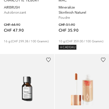
CHARLOTTE TILBURY
MAC
AIRBRUSH
Mineralize
Autobronzant
Skinfinish Naturel
Poudre
CHF 64.90
CHF 51.90
CHF 47.90
CHF 35.90
16
g
 (
CHF 299.38
 / 
100
Gramm
)
10
g
 (
CHF 359.00
 / 
100
Gramm
)
CADEAU
+
15