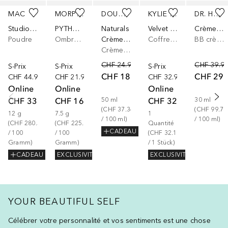
Ignorer
MAC
MORPHE
DOUGLAS COLLECTION
KYLIE COSMETICS
DR. HAUSCHKA
Studio Fix Loose Powder
PYTHON CODE EYESHADOW PALETTE (6-PAN)
Naturals
Velvet Lip Kit
Crème teintée
Poudre
Ombre à paupières
Crème de jour hydratante 48H
Coffret de maquillage pour les lèvres
BB crème
Crème de Jour
CHF 24.90
CHF 39.9
S-Prix
S-Prix
S-Prix
CHF 18.67
CHF 29.
CHF 44.90
CHF 21.90
CHF 32.90
Online
Online
Online
CHF 33.67
CHF 16.90
CHF 32.17
50
ml
30
ml
(
CHF 37.34
(
CHF 99.73
12
g
7.5
g
1
/ 
100
ml
)
/ 
100
ml
)
(
CHF 280.58
(
CHF 225.33
Quantité
CADEAU
/ 
100
/ 
100
(
CHF 32.17
Gramm
)
Gramm
)
/ 
1
Stück
)
CADEAU
EXCLUSIVITÉ
EXCLUSIVITÉ
YOUR BEAUTIFUL SELF
Célébrer votre personnalité et vos sentiments est une chose