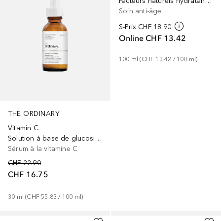
Facteurs naturels hydratants + HA
Soin anti-âge
S-Prix
CHF 18.90
Online
CHF 13.42
100
ml
 (
CHF 13.42
 / 
100
ml
)
THE ORDINARY
Vitamin C
Solution à base de glucoside d’ascorbyle 12%
Sérum à la vitamine C
CHF 22.90
CHF 16.75
30
ml
 (
CHF 55.83
 / 
100
ml
)
+
31