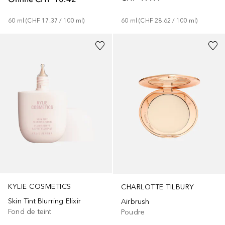
60
ml
 (
CHF 17.37
 / 
100
ml
)
60
ml
 (
CHF 28.62
 / 
100
ml
)
+
21
+
1
KYLIE COSMETICS
CHARLOTTE TILBURY
Skin Tint Blurring Elixir
Airbrush
Fond de teint
Poudre