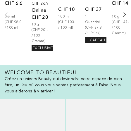
CHF 6.67
CHF 14.
CHF 26.99
CHF 103.00
CHF 37.90
Online
CHF 20.17
6.8
ml
100
ml
1
10
g
(
CHF 98.09
(
CHF 103.00
Quantité
(
CHF 147.5
10
g
/ 
100
ml
)
/ 
100
ml
)
(
CHF 37.90
/ 
100
(
CHF 201.70
/ 
1
Stück
)
Gramm
)
/ 
100
CADEAU
Gramm
)
EXCLUSIVITÉ
WELCOME TO BEAUTIFUL
Créez un univers Beauty qui deviendra votre espace de bien-
être, un lieu où vous vous sentez parfaitement à l’aise. Nous
vous aiderons à y arriver !