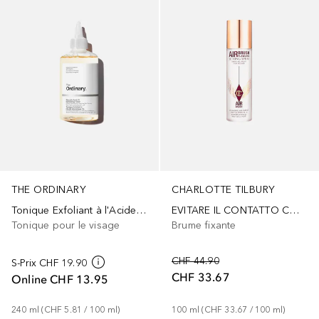
THE ORDINARY
CHARLOTTE TILBURY
Tonique Exfoliant à l'Acide Glycolique 7%
EVITARE IL CONTATTO CON GLI OCCHI
Tonique pour le visage
Brume fixante
CHF 44.90
S-Prix
CHF 19.90
CHF 33.67
Online
CHF 13.95
240
ml
 (
CHF 5.81
 / 
100
ml
)
100
ml
 (
CHF 33.67
 / 
100
ml
)