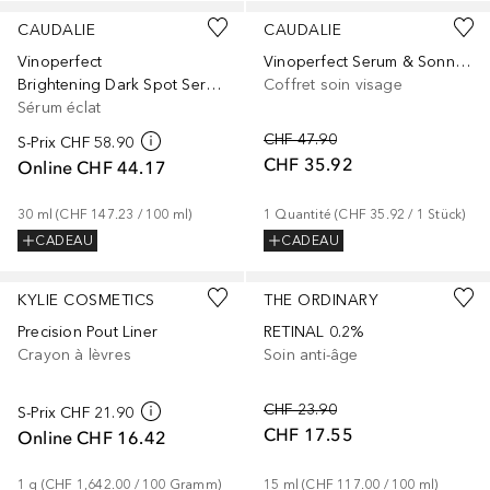
CAUDALIE
CAUDALIE
Vinoperfect
Vinoperfect Serum & Sonnenpflege Set 2026
Brightening Dark Spot Serum
Coffret soin visage
Sérum éclat
CHF 47.90
S-Prix
CHF 58.90
CHF 35.92
Online
CHF 44.17
30
ml
 (
CHF 147.23
 / 
100
ml
)
1
Quantité
 (
CHF 35.92
 / 
1
Stück
)
CADEAU
CADEAU
+
9
KYLIE COSMETICS
THE ORDINARY
Precision Pout Liner
RETINAL 0.2%
Crayon à lèvres
Soin anti-âge
CHF 23.90
S-Prix
CHF 21.90
CHF 17.55
Online
CHF 16.42
1
g
 (
CHF 1,642.00
 / 
100
Gramm
)
15
ml
 (
CHF 117.00
 / 
100
ml
)