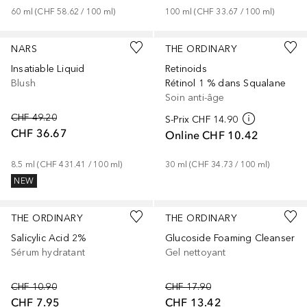
60
ml
 (
CHF 58.62
 / 
100
ml
)
100
ml
 (
CHF 33.67
 / 
100
ml
)
+
10
NARS
THE ORDINARY
Insatiable Liquid
Retinoids
Blush
Rétinol 1 % dans Squalane
Soin anti-âge
CHF 49.20
S-Prix
CHF 14.90
CHF 36.67
Online
CHF 10.42
8.5
ml
 (
CHF 431.41
 / 
100
ml
)
30
ml
 (
CHF 34.73
 / 
100
ml
)
NEW
THE ORDINARY
THE ORDINARY
Salicylic Acid 2%
Glucoside Foaming Cleanser
Sérum hydratant
Gel nettoyant
CHF 10.90
CHF 17.90
CHF 7.95
CHF 13.42