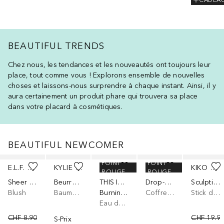
CADEA
BEAUTIFUL TRENDS
Chez nous, les tendances et les nouveautés ont toujours leur
place, tout comme vous ! Explorons ensemble de nouvelles
choses et laissons-nous surprendre à chaque instant. Ainsi, il y
aura certainement un produit phare qui trouvera sa place
dans votre placard à cosmétiques.
BEAUTIFUL NEWCOMER
Ignorer
POINT
POINT
E.L.F. COSMETICS
KYLIE SKIN
ZADIG&VOLTAIRE
BIOTHERM
KIKO MILANO
ROUGE
ROUGE
Sheer for it
Beurre à lèvres
THIS IS HER!
Drop-Set Pink
Sculpting Touch Creamy Stick
Blush
Baume à lèvres
Burning Love
Coffret soin corps
Stick de contouring
Eau de parfum
CHF 8.90
CHF 19.9
S-Prix