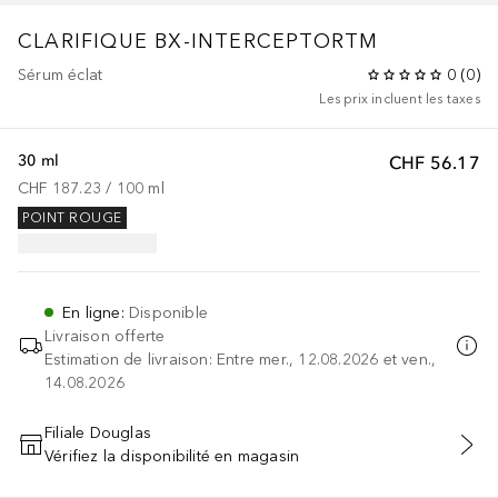
CLARIFIQUE BX-INTERCEPTORTM
Sérum éclat
0
(
0
)
Les prix incluent les taxes
30 ml
CHF 56.17
CHF 187.23
 / 
100
ml
POINT ROUGE
En ligne
:
Disponible
Livraison offerte
Estimation de livraison: Entre mer., 12.08.2026 et ven.,
14.08.2026
Filiale Douglas
Vérifiez la disponibilité en magasin
AJOUTER AU PANIER