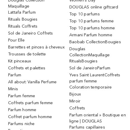
Douglas Collection
Women's Day
Maquillage
DOUGLAS online giftcard
Lattafa Parfum
Top 10 parfums
Rituals Bougies
Top 10 parfums femme
Rituals Coffrets
Top 10 parfums homme
Sol de Janeiro Coffrets
Armani Parfum homme
Pour Elle
Baobab CollectionBougies
Barrettes et pinces à cheveux
Douglas
Trousses de toilette
CollectionMaquillage
Kit pinceaux
RitualsBougies
Coffrets et palettes
Sol de JaneiroParfum
Parfum
Yves Saint LaurentCoffrets
parfum femme
All about: Vanilla Perfume
Coloration temporaire
Minis
Bijoux
Parfum femme
Miroir
Coffrets parfum femme
Coffrets
Parfum homme
Parfum oriental » Boutique en
Coffret parfum homme
ligne | DOUGLAS
Parfums niche
Parfums capillaires