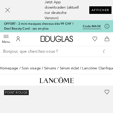
Jetzt App
[navigation.slideout.screenreader]
downloaden (aktuell
AFFICHER
nur deutsche
Version)
OFFERT : 2 mini masques cheveux dès 99 CHF !
Code:
MASK
Deal Beauty Card : sac en plus
Vers l'accueil Douglas
Vers Ma Li
Ouvrir le menu
Vers Mon Compte
Vers
Menu
Retourner
Exécuter la recherche
Homepage
Soin visage
Sérums
Sérum éclat
Lancôme Clarifiqu
POINT ROUGE