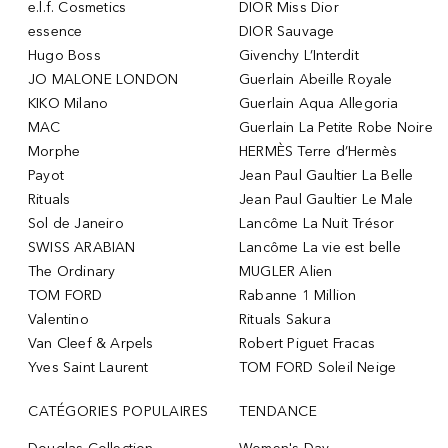
e.l.f. Cosmetics
DIOR Miss Dior
essence
DIOR Sauvage
Hugo Boss
Givenchy L’Interdit
JO MALONE LONDON
Guerlain Abeille Royale
KIKO Milano
Guerlain Aqua Allegoria
MAC
Guerlain La Petite Robe Noire
Morphe
HERMÈS Terre d’Hermès
Payot
Jean Paul Gaultier La Belle
Rituals
Jean Paul Gaultier Le Male
Sol de Janeiro
Lancôme La Nuit Trésor
SWISS ARABIAN
Lancôme La vie est belle
The Ordinary
MUGLER Alien
TOM FORD
Rabanne 1 Million
Valentino
Rituals Sakura
Van Cleef & Arpels
Robert Piguet Fracas
Yves Saint Laurent
TOM FORD Soleil Neige
CATÉGORIES POPULAIRES
TENDANCE