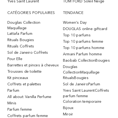
Yves Saint Laurent
TOM FORD Soleil Neige
CATÉGORIES POPULAIRES
TENDANCE
Douglas Collection
Women's Day
Maquillage
DOUGLAS online giftcard
Lattafa Parfum
Top 10 parfums
Rituals Bougies
Top 10 parfums femme
Rituals Coffrets
Top 10 parfums homme
Sol de Janeiro Coffrets
Armani Parfum homme
Pour Elle
Baobab CollectionBougies
Barrettes et pinces à cheveux
Douglas
Trousses de toilette
CollectionMaquillage
Kit pinceaux
RitualsBougies
Coffrets et palettes
Sol de JaneiroParfum
Parfum
Yves Saint LaurentCoffrets
parfum femme
All about: Vanilla Perfume
Coloration temporaire
Minis
Bijoux
Parfum femme
Miroir
Coffrets parfum femme