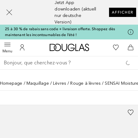
Jetzt App
[navigation.slideout.screenreader]
downloaden (aktuell
AFFICHER
nur deutsche
Version)
25 à 30 % de rabais sans code + livraison offerte. Shoppez dès
maintenant les incontournables de l’été !
Vers l'accueil Douglas
Vers Ma Li
Ouvrir le menu
Vers Mon Compte
Vers
Menu
Retourner
Exécuter la recherche
Homepage
Maquillage
Lèvres
Rouge à lèvres
SENSAI Moisture 