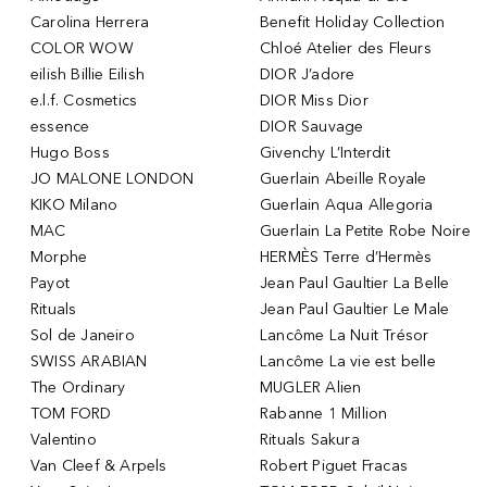
Carolina Herrera
Benefit Holiday Collection
COLOR WOW
Chloé Atelier des Fleurs
eilish Billie Eilish
DIOR J’adore
e.l.f. Cosmetics
DIOR Miss Dior
essence
DIOR Sauvage
Hugo Boss
Givenchy L’Interdit
JO MALONE LONDON
Guerlain Abeille Royale
KIKO Milano
Guerlain Aqua Allegoria
MAC
Guerlain La Petite Robe Noire
Morphe
HERMÈS Terre d’Hermès
Payot
Jean Paul Gaultier La Belle
Rituals
Jean Paul Gaultier Le Male
Sol de Janeiro
Lancôme La Nuit Trésor
SWISS ARABIAN
Lancôme La vie est belle
The Ordinary
MUGLER Alien
TOM FORD
Rabanne 1 Million
Valentino
Rituals Sakura
Van Cleef & Arpels
Robert Piguet Fracas