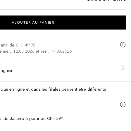
AJOUTER AU PANIER
partir de
CHF 49.95
re mer., 12.08.2026 et ven., 14.08.2026
 magasin
que en ligne et dans les filiales peuvent être différents
l de Janeiro à partir de CHF 39*