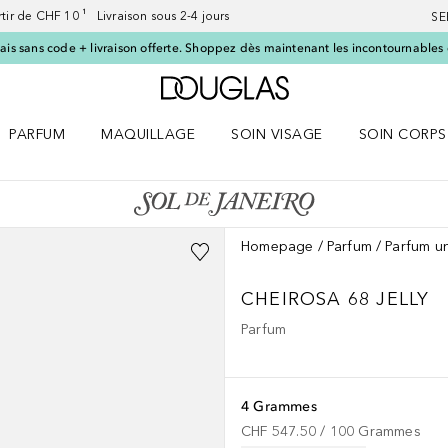
artir de CHF 10 ¹ Livraison sous 2-4 jours
SE
ais sans code + livraison offerte. Shoppez dès maintenant les incontournables d
Vers l'accueil Douglas
PARFUM
MAQUILLAGE
SOIN VISAGE
SOIN CORPS
ES le menu
Ouvrir Parfum le menu
Ouvrir Maquillage le menu
Ouvrir Soin visage le menu
Ouvrir Soin c
Homepage
Parfum
Parfum u
CHEIROSA 68 JELLY
Parfum
4 Grammes
CHF 547.50
 / 
100
Grammes