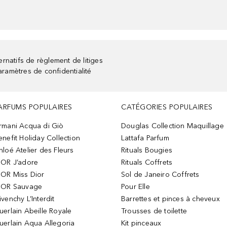
rnatifs de règlement de litiges
aramètres de confidentialité
ARFUMS POPULAIRES
CATÉGORIES POPULAIRES
rmani Acqua di Giò
Douglas Collection Maquillage
enefit Holiday Collection
Lattafa Parfum
hloé Atelier des Fleurs
Rituals Bougies
IOR J’adore
Rituals Coffrets
IOR Miss Dior
Sol de Janeiro Coffrets
IOR Sauvage
Pour Elle
ivenchy L’Interdit
Barrettes et pinces à cheveux
uerlain Abeille Royale
Trousses de toilette
uerlain Aqua Allegoria
Kit pinceaux