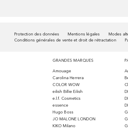
Protection des données
Mentions légales
Modes alte
Conditions générales de vente et droit de rétractation
P
GRANDES MARQUES
P
Amouage
A
Carolina Herrera
B
COLOR WOW
C
eilish Billie Eilish
D
e.l.f. Cosmetics
D
essence
D
Hugo Boss
G
JO MALONE LONDON
G
KIKO Milano
G