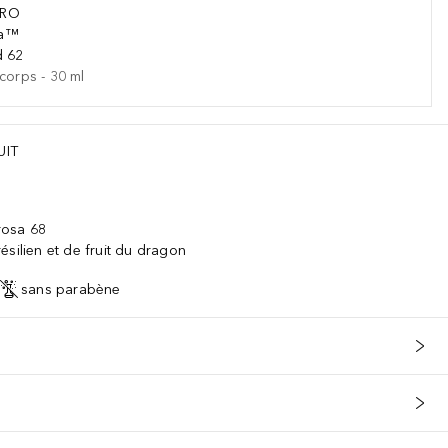
IRO
da™
d 62
 corps
-
30
ml
UIT
irosa 68
ésilien et de fruit du dragon
sans parabène