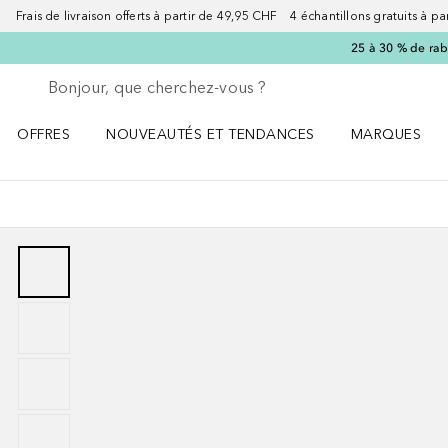
Frais de livraison offerts à partir de 49,95 CHF 4 échantillons gratuits à p
25 à 30 % de rab
Retourner
Exécuter la recherche
OFFRES
NOUVEAUTÉS ET TENDANCES
MARQUES
Ouvrir OFFRES le menu
Ouvrir NOUVEAUTÉS ET TENDANCES le menu
Ouvrir MARQU