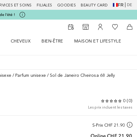
FR
DE
RVICES ET SOINS
FILIALES
GOODIES
BEAUTY CARD
e l’été !
Vers Ma Li
Vers le Storefinder
Vers Mon Compte
Vers
CHEVEUX
BIEN-ÊTRE
MAISON ET LIFESTYLE
D
orps le menu
Ouvrir Cheveux le menu
Ouvrir Bien-être le menu
Ouvrir Maison et Lifestyle le m
Ou
nisexe
Parfum unisexe
Sol de Janeiro Cheirosa 68 Jelly
0
(
0
)
Les prix incluent les taxes
S-Prix
CHF 21.90
Online
CHF 21.90