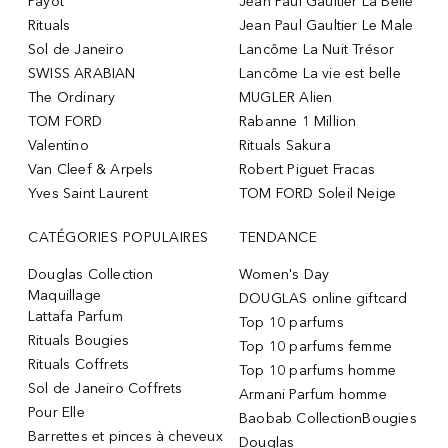
Payot
Jean Paul Gaultier La Belle
Rituals
Jean Paul Gaultier Le Male
Sol de Janeiro
Lancôme La Nuit Trésor
SWISS ARABIAN
Lancôme La vie est belle
The Ordinary
MUGLER Alien
TOM FORD
Rabanne 1 Million
Valentino
Rituals Sakura
Van Cleef & Arpels
Robert Piguet Fracas
Yves Saint Laurent
TOM FORD Soleil Neige
CATÉGORIES POPULAIRES
TENDANCE
Douglas Collection
Women's Day
Maquillage
DOUGLAS online giftcard
Lattafa Parfum
Top 10 parfums
Rituals Bougies
Top 10 parfums femme
Rituals Coffrets
Top 10 parfums homme
Sol de Janeiro Coffrets
Armani Parfum homme
Pour Elle
Baobab CollectionBougies
Barrettes et pinces à cheveux
Douglas