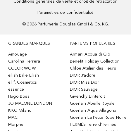
Conditions générales de vente et droit de rétractation
Paramètres de confidentialité
©
2026
Parfümerie Douglas GmbH & Co. KG.
GRANDES MARQUES
PARFUMS POPULAIRES
Amouage
Armani Acqua di Giò
Carolina Herrera
Benefit Holiday Collection
COLOR WOW
Chloé Atelier des Fleurs
eilish Billie Eilish
DIOR J’adore
e.l.f. Cosmetics
DIOR Miss Dior
essence
DIOR Sauvage
Hugo Boss
Givenchy L’Interdit
JO MALONE LONDON
Guerlain Abeille Royale
KIKO Milano
Guerlain Aqua Allegoria
MAC
Guerlain La Petite Robe Noire
Morphe
HERMÈS Terre d’Hermès