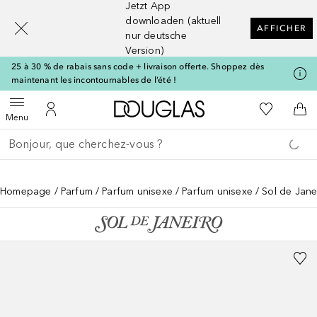
Jetzt App
[navigation.slideout.screenreader]
downloaden (aktuell
AFFICHER
nur deutsche
Version)
25 à 30 % de rabais sans code + livraison offerte. Shoppez dès
maintenant les incontournables de l’été !
Vers l'accueil Douglas
Vers Ma Li
Ouvrir le menu
Vers Mon Compte
Vers
Menu
Retourner
Exécuter la recherche
Homepage
Parfum
Parfum unisexe
Parfum unisexe
Sol de Jane