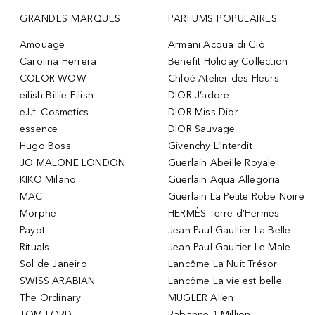
GRANDES MARQUES
PARFUMS POPULAIRES
Amouage
Armani Acqua di Giò
Carolina Herrera
Benefit Holiday Collection
COLOR WOW
Chloé Atelier des Fleurs
eilish Billie Eilish
DIOR J’adore
e.l.f. Cosmetics
DIOR Miss Dior
essence
DIOR Sauvage
Hugo Boss
Givenchy L’Interdit
JO MALONE LONDON
Guerlain Abeille Royale
KIKO Milano
Guerlain Aqua Allegoria
MAC
Guerlain La Petite Robe Noire
Morphe
HERMÈS Terre d’Hermès
Payot
Jean Paul Gaultier La Belle
Rituals
Jean Paul Gaultier Le Male
Sol de Janeiro
Lancôme La Nuit Trésor
SWISS ARABIAN
Lancôme La vie est belle
The Ordinary
MUGLER Alien
TOM FORD
Rabanne 1 Million