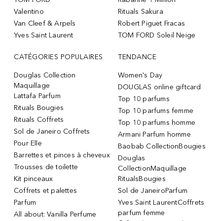
Valentino
Rituals Sakura
Van Cleef & Arpels
Robert Piguet Fracas
Yves Saint Laurent
TOM FORD Soleil Neige
CATÉGORIES POPULAIRES
TENDANCE
Douglas Collection
Women's Day
Maquillage
DOUGLAS online giftcard
Lattafa Parfum
Top 10 parfums
Rituals Bougies
Top 10 parfums femme
Rituals Coffrets
Top 10 parfums homme
Sol de Janeiro Coffrets
Armani Parfum homme
Pour Elle
Baobab CollectionBougies
Barrettes et pinces à cheveux
Douglas
Trousses de toilette
CollectionMaquillage
Kit pinceaux
RitualsBougies
Coffrets et palettes
Sol de JaneiroParfum
Parfum
Yves Saint LaurentCoffrets
parfum femme
All about: Vanilla Perfume