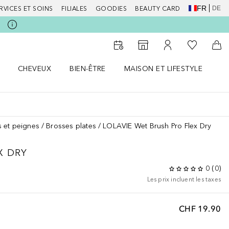
FR
DE
RVICES ET SOINS
FILIALES
GOODIES
BEAUTY CARD
Vers Ma Li
Vers le Storefinder
Vers Mon Compte
Vers
CHEVEUX
BIEN-ÊTRE
MAISON ET LIFESTYLE
D
orps le menu
Ouvrir Cheveux le menu
Ouvrir Bien-être le menu
Ouvrir Maison et Lifestyle le m
Ou
 et peignes
Brosses plates
LOLAVIE Wet Brush Pro Flex Dry
X DRY
0
(
0
)
Les prix incluent les taxes
CHF 19.90