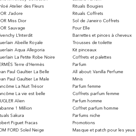
hloé Atelier des Fleurs
Rituals Bougies
IOR J’adore
Rituals Coffrets
IOR Miss Dior
Sol de Janeiro Coffrets
IOR Sauvage
Pour Elle
ivenchy L’Interdit
Barrettes et pinces à cheveux
uerlain Abeille Royale
Trousses de toilette
uerlain Aqua Allegoria
Kit pinceaux
uerlain La Petite Robe Noire
Coffrets et palettes
ERMÈS Terre d’Hermès
Parfum
ean Paul Gaultier La Belle
All about: Vanilla Perfume
ean Paul Gaultier Le Male
Minis
ancôme La Nuit Trésor
Parfum femme
ancôme La vie est belle
Coffrets parfum femme
UGLER Alien
Parfum homme
abanne 1 Million
Coffret parfum homme
ituals Sakura
Parfums niche
obert Piguet Fracas
Promotions
OM FORD Soleil Neige
Masque et patch pour les yeux