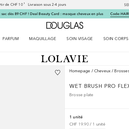
artir de CHF 10 ¹ Livraison sous 2-4 jours
SE
 sac dès 89 CHF ! Deal Beauty Card : masque cheveux en plus
Code:
HAIR
Vers l'accueil Douglas
PARFUM
MAQUILLAGE
SOIN VISAGE
SOIN CORPS
ES le menu
Ouvrir Parfum le menu
Ouvrir Maquillage le menu
Ouvrir Soin visage le menu
Ouvrir Soin c
Homepage
Cheveux
Brosses
WET BRUSH PRO FLE
Brosse plate
1 unité
CHF 19.90
 / 
1
unité