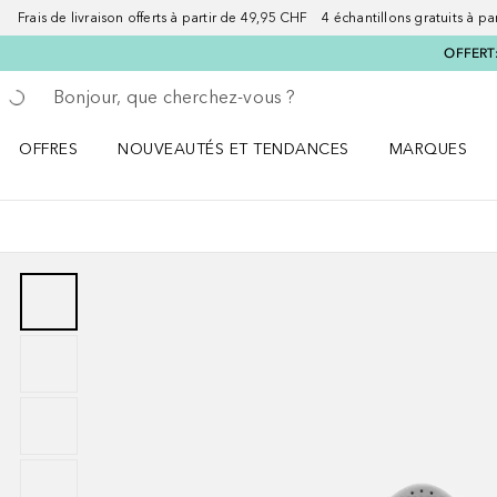
Frais de livraison offerts à partir de 49,95 CHF 4 échantillons gratuits à p
OFFERT:
Retourner
Exécuter la recherche
OFFRES
NOUVEAUTÉS ET TENDANCES
MARQUES
Ouvrir OFFRES le menu
Ouvrir NOUVEAUTÉS ET TENDANCES le menu
Ouvrir MARQU