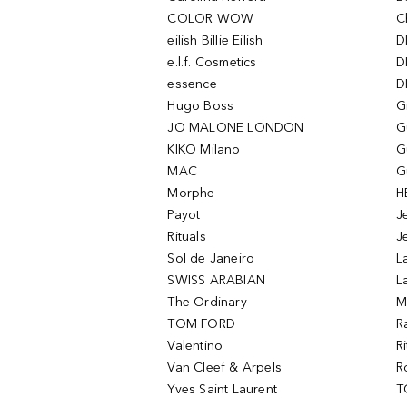
COLOR WOW
C
eilish Billie Eilish
D
e.l.f. Cosmetics
D
essence
D
Hugo Boss
G
JO MALONE LONDON
G
KIKO Milano
G
MAC
G
Morphe
H
Payot
J
Rituals
J
Sol de Janeiro
L
SWISS ARABIAN
L
The Ordinary
M
TOM FORD
R
Valentino
R
Van Cleef & Arpels
R
Yves Saint Laurent
T