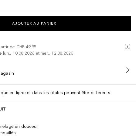
AJOUTER AU PANIER
partir de
CHF 49.95
re lun., 10.08.2026 et mer., 12.08.2026
 magasin
que en ligne et dans les filiales peuvent être différents
UIT
émêlage en douceur
mouillés